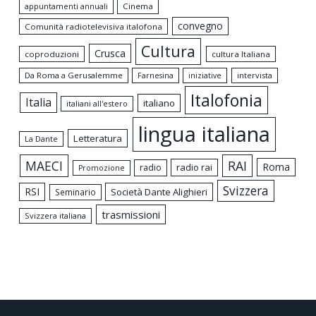
appuntamenti annuali
Cinema
convegno
Comunità radiotelevisiva italofona
Cultura
Crusca
coproduzioni
cultura Italiana
Da Roma a Gerusalemme
intervista
Farnesina
iniziative
Italofonia
Italia
italiano
italiani all'estero
lingua italiana
Letteratura
La Dante
MAECI
RAI
Roma
radio rai
radio
Promozione
Svizzera
RSI
Società Dante Alighieri
Seminario
trasmissioni
Svizzera italiana