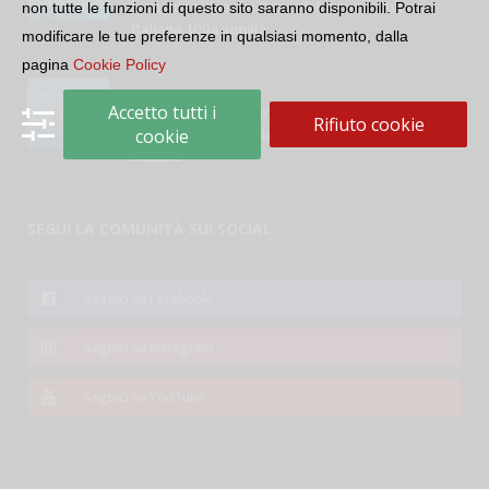
Inaugurazione dei Corsi di Lingua e Cultura
non tutte le funzioni di questo sito saranno disponibili. Potrai
Italiana, 109a annata
modificare le tue preferenze in qualsiasi momento, dalla
pagina
Cookie Policy
Accetto tutti i
“Le parole del mare”: la serie di video ideata
Rifiuto cookie
dall’Accademia della Crusca e dalla Lega Navale
cookie
italiana
SEGUI LA COMUNITÀ SUI SOCIAL
Seguici su Facebook
Seguici su Instagram
Seguici su YouTube