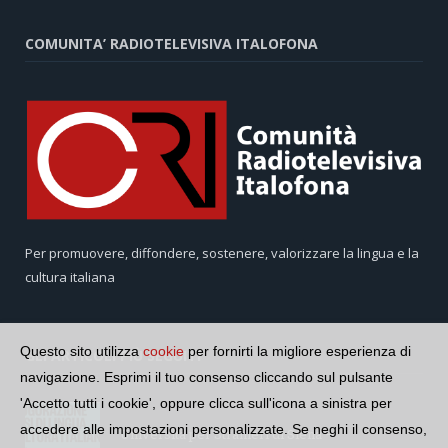
COMUNITA’ RADIOTELEVISIVA ITALOFONA
Per promuovere, diffondere, sostenere, valorizzare la lingua e la
cultura italiana
Questo sito utilizza
cookie
per fornirti la migliore esperienza di
GLI ARTICOLI PIÙ SEGUITI
navigazione. Esprimi il tuo consenso cliccando sul pulsante
'Accetto tutti i cookie', oppure clicca sull'icona a sinistra per
accedere alle impostazioni personalizzate. Se neghi il consenso,
Università per Stranieri di Siena –