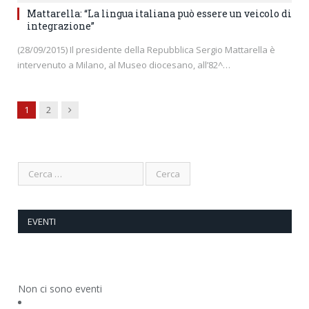
Mattarella: “La lingua italiana può essere un veicolo di
integrazione”
(28/09/2015) Il presidente della Repubblica Sergio Mattarella è
intervenuto a Milano, al Museo diocesano, all’82^…
Next
1
2
EVENTI
Non ci sono eventi