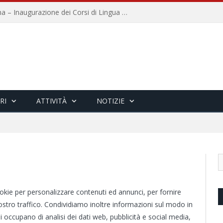
Università per Stranieri di Siena – Inaugurazione dei Corsi di Lingua e Cultura Italiana, 109a annata
RI
ATTIVITÀ
NOTIZIE
ookie per personalizzare contenuti ed annunci, per fornire
nostro traffico. Condividiamo inoltre informazioni sul modo in
 si occupano di analisi dei dati web, pubblicità e social media,