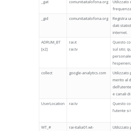
_gat
comunitaitalofona.org
Utilizzato
frequenza 
_gid
comunitaitalofona.org
Registra u
dati statist
internet.
ADRUM_BT
rai.it
Questo coo
[x2]
rai.tv
sul sito; 
personale 
l’esperienz
collect
google-analytics.com
Utilizzato 
merito al 
dell’utente
e canali d
UserLocation
rai.tv
Questo coo
l’utente si
WT_#
rai-italia01.wt-
Utilizzato