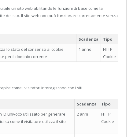
uibile un sito web abilitando le funzioni di base come la
tte del sito. Il sito web non può funzionare correttamente senza
Scadenza
Tipo
za lo stato del consenso ai cookie
1 anno
HTTP
nte per il dominio corrente
Cookie
capire come i visitatori interagiscono con i siti.
Scadenza
Tipo
n ID univoco utilizzato per generare
2 anni
HTTP
ici su come il visitatore utilizza il sito
Cookie