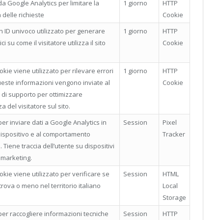
 da Google Analytics per limitare la
1 giorno
HTTP
delle richieste
Cookie
n ID univoco utilizzato per generare
1 giorno
HTTP
ici su come il visitatore utilizza il sito
Cookie
kie viene utilizzato per rilevare errori
1 giorno
HTTP
queste informazioni vengono inviate al
Cookie
di supporto per ottimizzare
a del visitatore sul sito.
per inviare dati a Google Analytics in
Session
Pixel
dispositivo e al comportamento
Tracker
. Tiene traccia dell’utente su dispositivi
i marketing.
kie viene utilizzato per verificare se
Session
HTML
 trova o meno nel territorio italiano
Local
Storage
 per raccogliere informazioni tecniche
Session
HTTP