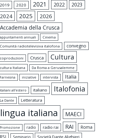
2021
2022
2023
2019
2020
2025
2024
2026
Accademia della Crusca
appuntamenti annuali
Cinema
convegno
Comunità radiotelevisiva italofona
Cultura
Crusca
coproduzioni
cultura Italiana
Da Roma a Gerusalemme
Italia
intervista
Farnesina
iniziative
Italofonia
italiano
italiani all'estero
Letteratura
La Dante
lingua italiana
MAECI
RAI
Roma
radio rai
radio
Promozione
RSI
Società Dante Alighieri
Seminario