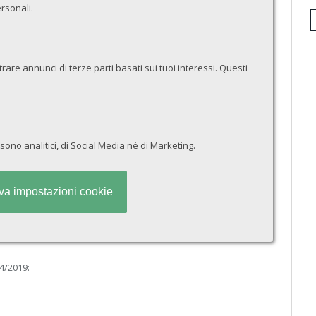
ersonali.
trare annunci di terze parti basati sui tuoi interessi. Questi
n sono analitici, di Social Media né di Marketing.
va impostazioni cookie
04/2019: