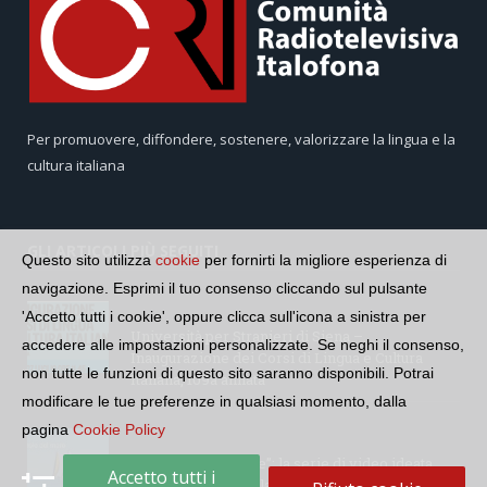
Per promuovere, diffondere, sostenere, valorizzare la lingua e la
cultura italiana
GLI ARTICOLI PIÙ SEGUITI
Questo sito utilizza
cookie
per fornirti la migliore esperienza di
navigazione. Esprimi il tuo consenso cliccando sul pulsante
'Accetto tutti i cookie', oppure clicca sull'icona a sinistra per
Università per Stranieri di Siena –
accedere alle impostazioni personalizzate. Se neghi il consenso,
Inaugurazione dei Corsi di Lingua e Cultura
non tutte le funzioni di questo sito saranno disponibili. Potrai
Italiana, 109a annata
modificare le tue preferenze in qualsiasi momento, dalla
pagina
Cookie Policy
“Le parole del mare”: la serie di video ideata
Accetto tutti i
dall’Accademia della Crusca e dalla Lega Navale