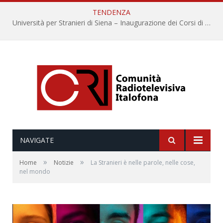
TENDENZA
Università per Stranieri di Siena – Inaugurazione dei Corsi di Lingua e Cultura Italiana, 109a annata
NAVIGATE
»
»
Home
Notizie
La Stranieri è nelle parole, nelle cose,
nel mondo