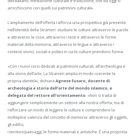
dell’italiano, mediazione culturale e traduzione, che da oggi si
arricchiscono con quelli sui patrimoni culturali».
L’ampliamento dell’offerta rafforza una prospettiva già presente
nell’identità della Stranieri: studiare le culture attraverso le parole
e attraverso le cose, attraverso i testi e attraverso le forme
materiali della memoria, attraverso le lingue e attraverso i
contesti storici, sociali e politici in cui le culture prendono forma.
«Con i nuovi corsi dedicati ai patrimoni culturali, all’archeologia e
alla storia dell’arte, La Stranieri amplia in modo coerente la
propria identità», dichiara
Agnese Fusaro,
docente di
archeologi
a e storia dell’arte del mondo islamico
, e
delegata del rettore
all’
orientamento
. «Non si tratta di
aggiungere semplicemente un settore alla nostra offerta, ma di
rafforzare un modo di leggere le culture e comprendere la
molteplice valenza del concetto di memoria: attraverso gli oggetti,
gli edifici,
i territori/paesaggi, le forme materiali e artistiche. È una proposta