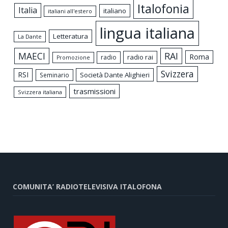
Italofonia
Italia
italiano
italiani all'estero
lingua italiana
Letteratura
La Dante
MAECI
RAI
Roma
radio rai
radio
Promozione
Svizzera
RSI
Società Dante Alighieri
Seminario
trasmissioni
Svizzera italiana
COMUNITA’ RADIOTELEVISIVA ITALOFONA