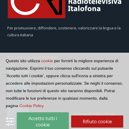
Per promuovere, diffondere, sostenere, valorizzare la lingua e la
cultura italiana
GLI ARTICOLI PIÙ SEGUITI
Questo sito utilizza
cookie
per fornirti la migliore esperienza di
navigazione. Esprimi il tuo consenso cliccando sul pulsante
'Accetto tutti i cookie', oppure clicca sull'icona a sinistra per
Università per Stranieri di Siena –
accedere alle impostazioni personalizzate. Se neghi il consenso,
Inaugurazione dei Corsi di Lingua e Cultura
non tutte le funzioni di questo sito saranno disponibili. Potrai
Italiana, 109a annata
modificare le tue preferenze in qualsiasi momento, dalla
pagina
Cookie Policy
“Le parole del mare”: la serie di video ideata
Accetto tutti i
dall’Accademia della Crusca e dalla Lega Navale
Rifiuto cookie
cookie
italiana