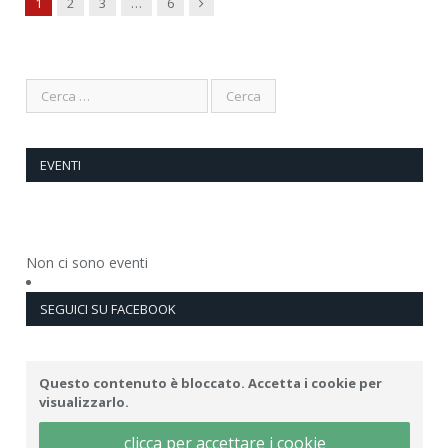
Next
1
2
3
…
6
EVENTI
Non ci sono eventi
SEGUICI SU FACEBOOK
Questo contenuto è bloccato. Accetta i cookie per
visualizzarlo.
clicca per accettare i cookie