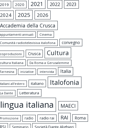
2021
2022
2023
2019
2020
2025
2024
2026
Accademia della Crusca
appuntamenti annuali
Cinema
convegno
Comunità radiotelevisiva italofona
Cultura
Crusca
coproduzioni
cultura Italiana
Da Roma a Gerusalemme
Italia
intervista
Farnesina
iniziative
Italofonia
italiano
italiani all'estero
Letteratura
La Dante
lingua italiana
MAECI
RAI
Roma
radio rai
radio
Promozione
RSI
Società Dante Alighieri
Seminario