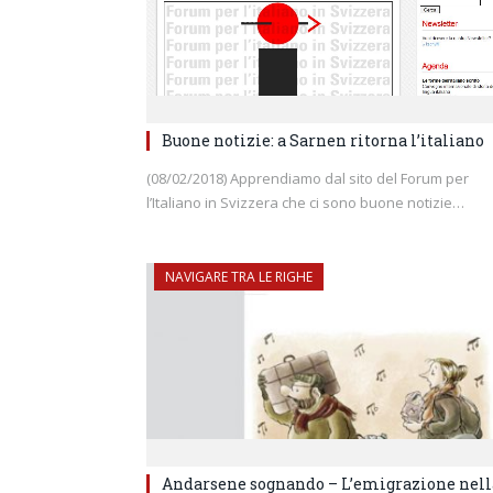
Buone notizie: a Sarnen ritorna l’italiano
(08/02/2018) Apprendiamo dal sito del Forum per
l’Italiano in Svizzera che ci sono buone notizie…
NAVIGARE TRA LE RIGHE
Andarsene sognando – L’emigrazione nell