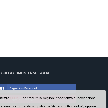
EGUI LA COMUNITÀ SUI SOCIAL
Seguici su Facebook
cookie
utilizza
per fornirti la migliore esperienza di navigazione.
Seguici su Instagram
o consenso cliccando sul pulsante 'Accetto tutti i cookie', oppure