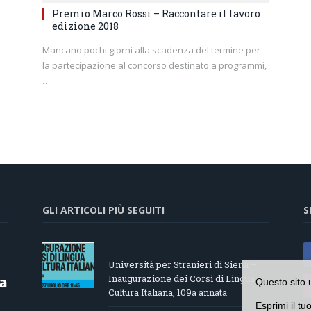
Premio Marco Rossi – Raccontare il lavoro
edizione 2018
Mancano pochi giorni alla scadenza del termine per
la partecipazione al concorso destinato a programmi,
…
GLI ARTICOLI PIÙ SEGUITI
S
Università per Stranieri di Siena –
Inaugurazione dei Corsi di Lingua e
Questo sito 
Cultura Italiana, 109a annata
Esprimi il tu