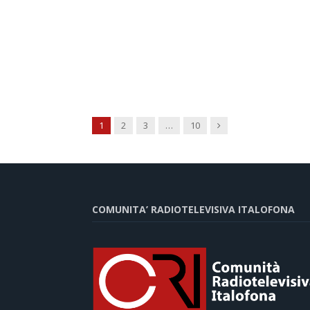
Next
1
2
3
…
10
COMUNITA’ RADIOTELEVISIVA ITALOFONA