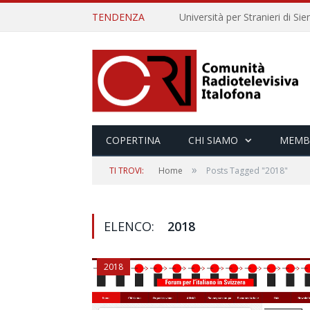
TENDENZA
COPERTINA
CHI SIAMO
MEMB
»
TI TROVI:
Home
Posts Tagged "2018"
ELENCO:
2018
2018