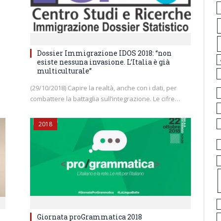
Dossier Immigrazione IDOS 2018: “non
esiste nessuna invasione. L’Italia è già
multiculturale”
(29/10/2018) Capire la realtà, anche con i dati, per
combattere la battaglia sull’integrazione. Le cifre…
2018
Giornata proGrammatica 2018