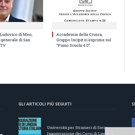
 Ludovico di Meo,
Accademia della Crusca,
 generale di San
Gruppo Incipit si esprime sul
RTV
“Piano Scuola 4.0”
GLI ARTICOLI PIÙ SEGUITI
S
Università per Stranieri di Siena –
Inaugurazione dei Corsi di Lingua e