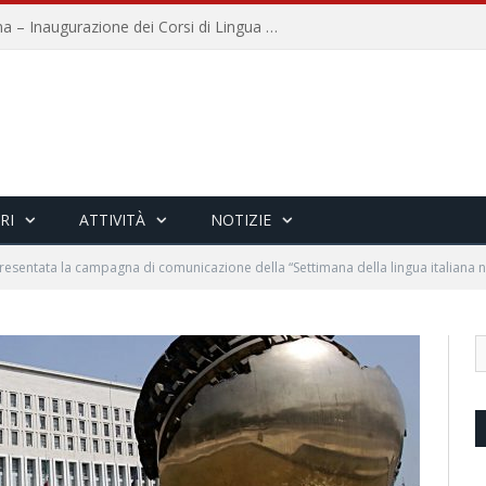
Università per Stranieri di Siena – Inaugurazione dei Corsi di Lingua e Cultura Italiana, 109a annata
RI
ATTIVITÀ
NOTIZIE
resentata la campagna di comunicazione della “Settimana della lingua italiana 