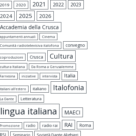
2021
2022
2023
2019
2020
2025
2024
2026
Accademia della Crusca
appuntamenti annuali
Cinema
convegno
Comunità radiotelevisiva italofona
Cultura
Crusca
coproduzioni
cultura Italiana
Da Roma a Gerusalemme
Italia
intervista
Farnesina
iniziative
Italofonia
italiano
italiani all'estero
Letteratura
La Dante
lingua italiana
MAECI
RAI
Roma
radio rai
radio
Promozione
RSI
Società Dante Alighieri
Seminario