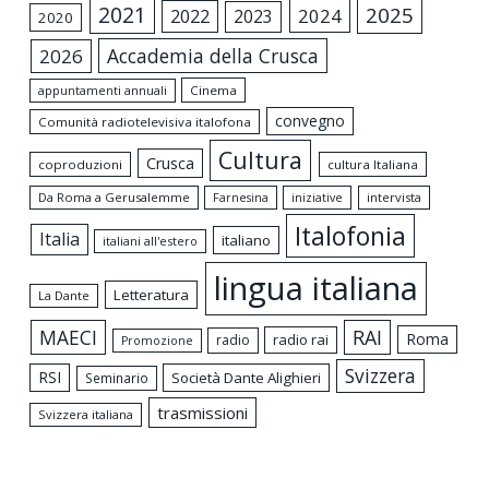
2021
2025
2024
2022
2023
2020
Accademia della Crusca
2026
appuntamenti annuali
Cinema
convegno
Comunità radiotelevisiva italofona
Cultura
Crusca
coproduzioni
cultura Italiana
Da Roma a Gerusalemme
intervista
Farnesina
iniziative
Italofonia
Italia
italiano
italiani all'estero
lingua italiana
Letteratura
La Dante
MAECI
RAI
Roma
radio rai
radio
Promozione
Svizzera
RSI
Società Dante Alighieri
Seminario
trasmissioni
Svizzera italiana