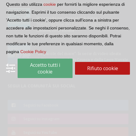
Questo sito utilizza
cookie
per fornirti la migliore esperienza di
navigazione. Esprimi il tuo consenso cliccando sul pulsante
Università per Stranieri di Siena –
'Accetto tutti i cookie', oppure clicca sull'icona a sinistra per
Inaugurazione dei Corsi di Lingua e Cultura
accedere alle impostazioni personalizzate. Se neghi il consenso,
Italiana, 109a annata
non tutte le funzioni di questo sito saranno disponibili. Potrai
modificare le tue preferenze in qualsiasi momento, dalla
pagina
Cookie Policy
“Le parole del mare”: la serie di video ideata
dall’Accademia della Crusca e dalla Lega Navale
Accetto tutti i
italiana
Rifiuto cookie
cookie
SEGUI LA COMUNITÀ SUI SOCIAL
Seguici su Facebook
Seguici su Instagram
Seguici su YouTube