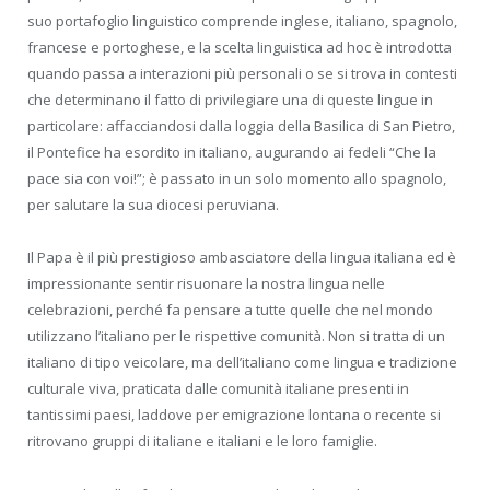
suo portafoglio linguistico comprende inglese, italiano, spagnolo,
francese e portoghese, e la scelta linguistica ad hoc è introdotta
quando passa a interazioni più personali o se si trova in contesti
che determinano il fatto di privilegiare una di queste lingue in
particolare: affacciandosi dalla loggia della Basilica di San Pietro,
il Pontefice ha esordito in italiano, augurando ai fedeli “Che la
pace sia con voi!”; è passato in un solo momento allo spagnolo,
per salutare la sua diocesi peruviana.
Il Papa è il più prestigioso ambasciatore della lingua italiana ed è
impressionante sentir risuonare la nostra lingua nelle
celebrazioni, perché fa pensare a tutte quelle che nel mondo
utilizzano l’italiano per le rispettive comunità. Non si tratta di un
italiano di tipo veicolare, ma dell’italiano come lingua e tradizione
culturale viva, praticata dalle comunità italiane presenti in
tantissimi paesi, laddove per emigrazione lontana o recente si
ritrovano gruppi di italiane e italiani e le loro famiglie.