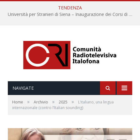
TENDENZA
Università per Stranieri di Siena – Inaugurazione dei Corsi di Lingua e Cultura Italiana, 109a annata
NAVIGATE
»
»
»
Home
Archivio
2025
L’italiano, una lingua
internazionale (contro l’Italian sounding)