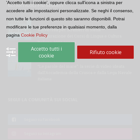
'Accetto tutti i cookie', oppure clicca sull'icona a sinistra per
GLI ARTICOLI PIÙ SEGUITI
accedere alle impostazioni personalizzate. Se neghi il consenso,
non tutte le funzioni di questo sito saranno disponibili. Potrai
modificare le tue preferenze in qualsiasi momento, dalla
Università per Stranieri di Siena –
pagina
Cookie Policy
Inaugurazione dei Corsi di Lingua e Cultura
Italiana, 109a annata
Accetto tutti i
Rifiuto cookie
cookie
“Le parole del mare”: la serie di video ideata
dall’Accademia della Crusca e dalla Lega Navale
italiana
SEGUI LA COMUNITÀ SUI SOCIAL
Seguici su Facebook
Seguici su Instagram