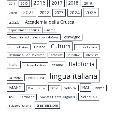
2016
2017
2018
2015
2019
2014
2021
2025
2024
2022
2023
2020
Accademia della Crusca
2026
appuntamenti annuali
Cinema
convegno
Comunità radiotelevisiva italofona
Cultura
Crusca
coproduzioni
cultura Italiana
Da Roma a Gerusalemme
intervista
Farnesina
iniziative
Italofonia
Italia
italiano
italiani all'estero
lingua italiana
Letteratura
La Dante
MAECI
RAI
Roma
radio rai
radio
Promozione
Svizzera
RSI
Società Dante Alighieri
Seminario
trasmissioni
Svizzera italiana