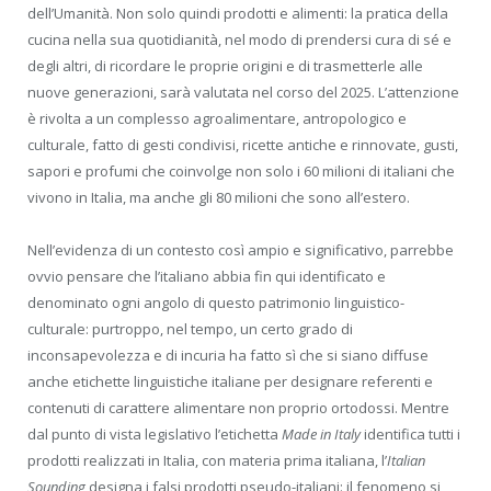
dell’Umanità. Non solo quindi prodotti e alimenti: la pratica della
cucina nella sua quotidianità, nel modo di prendersi cura di sé e
degli altri, di ricordare le proprie origini e di trasmetterle alle
nuove generazioni, sarà valutata nel corso del 2025. L’attenzione
è rivolta a un complesso agroalimentare, antropologico e
culturale, fatto di gesti condivisi, ricette antiche e rinnovate, gusti,
sapori e profumi che coinvolge non solo i 60 milioni di italiani che
vivono in Italia, ma anche gli 80 milioni che sono all’estero.
Nell’evidenza di un contesto così ampio e significativo, parrebbe
ovvio pensare che l’italiano abbia fin qui identificato e
denominato ogni angolo di questo patrimonio linguistico-
culturale: purtroppo, nel tempo, un certo grado di
inconsapevolezza e di incuria ha fatto sì che si siano diffuse
anche etichette linguistiche italiane per designare referenti e
contenuti di carattere alimentare non proprio ortodossi. Mentre
dal punto di vista legislativo l’etichetta
Made in Italy
identifica tutti i
prodotti realizzati in Italia, con materia prima italiana, l’
Italian
Sounding
designa i falsi prodotti pseudo-italiani: il fenomeno si