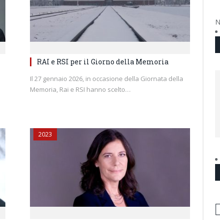
N
RAI e RSI per il Giorno della Memoria
Il 27 gennaio 2026, in occasione della Giornata della
Memoria, Rai e RSI hanno scelto…
2023