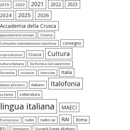
2021
2022
2023
2019
2020
2025
2024
2026
Accademia della Crusca
appuntamenti annuali
Cinema
convegno
Comunità radiotelevisiva italofona
Cultura
Crusca
coproduzioni
cultura Italiana
Da Roma a Gerusalemme
Italia
intervista
Farnesina
iniziative
Italofonia
italiano
italiani all'estero
Letteratura
La Dante
lingua italiana
MAECI
RAI
Roma
radio rai
radio
Promozione
RSI
Società Dante Alighieri
Seminario