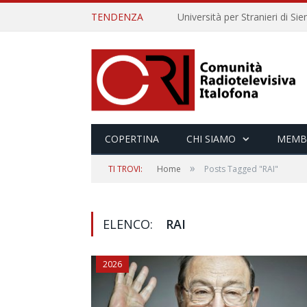
TENDENZA
COPERTINA
CHI SIAMO
MEMB
»
TI TROVI:
Home
Posts Tagged "RAI"
ELENCO:
RAI
2026