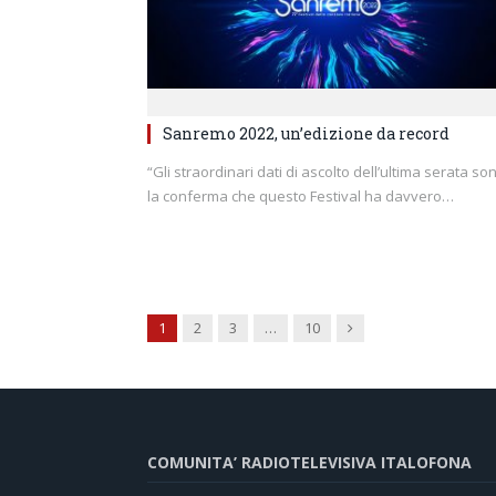
Sanremo 2022, un’edizione da record
“Gli straordinari dati di ascolto dell’ultima serata so
la conferma che questo Festival ha davvero…
Next
1
2
3
…
10
COMUNITA’ RADIOTELEVISIVA ITALOFONA