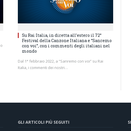
Su Rai Italia, in diretta all’estero il 72°
Festival della Canzone Italiana e “Sanremo
no
con voi”, con i commenti degli italiani nel
mondo
Dal 1° febbraio 2022, a “Sanremo con voi” su Rai
Italia, i commenti dei nostri…
GLI ARTICOLI PIÙ SEGUITI
S