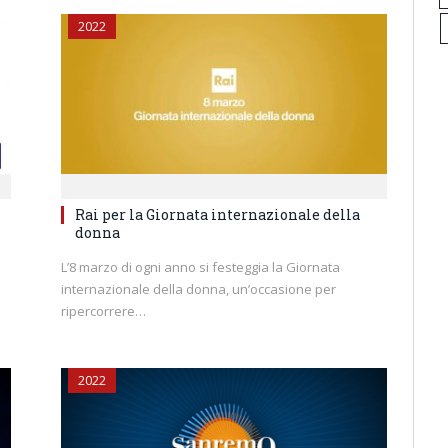
2022
Rai per la Giornata internazionale della
donna
L’8 marzo di ogni anno si festeggia la Giornata
internazionale della donna, un’occasione per
ripercorrere…
2022