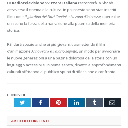
La
Radiotelevisione Svizzera Italiana
racconterà la Shoah
attraverso il cinema e la cultura. In palinsesto sono stati inseriti
film come
Il giardino dei Finzi Contini
e
La zona d’interesse
, opere che
uniscono la forza della narrazione alla potenza della memoria
storica.
RSI darà spazio anche ai più giovani, trasmettendo il film
d’animazione
Anna Frank e il diario segreto
, un modo per avvicinare
le nuove generazioni a una pagina dolorosa della storia con un
linguaggio accessibile. In prima serata, dibattiti e approfondimenti
culturali offriranno al pubblico spunti di riflessione e confronto.
CONDIVIDI
Twitter
Facebook
Pinterest
LinkedIn
Tumblr
Emai
ARTICOLI
CORRELATI