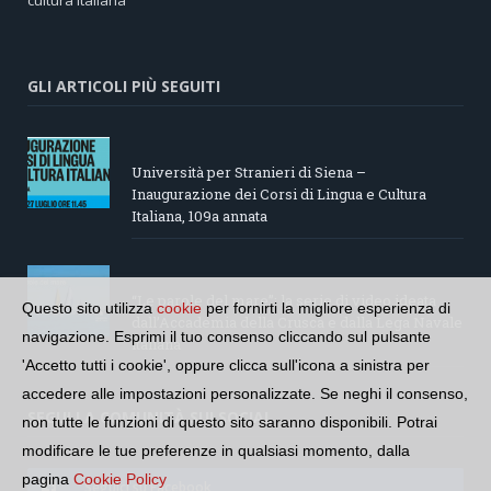
GLI ARTICOLI PIÙ SEGUITI
Università per Stranieri di Siena –
Inaugurazione dei Corsi di Lingua e Cultura
Italiana, 109a annata
“Le parole del mare”: la serie di video ideata
Questo sito utilizza
cookie
per fornirti la migliore esperienza di
dall’Accademia della Crusca e dalla Lega Navale
navigazione. Esprimi il tuo consenso cliccando sul pulsante
italiana
'Accetto tutti i cookie', oppure clicca sull'icona a sinistra per
accedere alle impostazioni personalizzate. Se neghi il consenso,
SEGUI LA COMUNITÀ SUI SOCIAL
non tutte le funzioni di questo sito saranno disponibili. Potrai
modificare le tue preferenze in qualsiasi momento, dalla
pagina
Cookie Policy
Seguici su Facebook