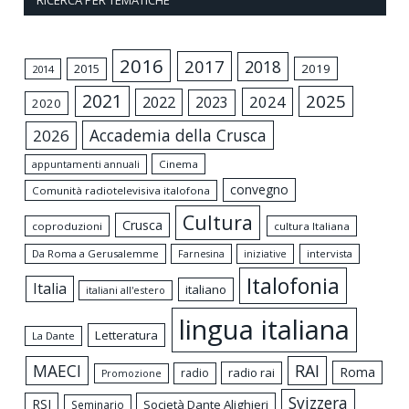
RICERCA PER TEMATICHE
2016
2017
2018
2015
2019
2014
2021
2025
2024
2022
2023
2020
Accademia della Crusca
2026
appuntamenti annuali
Cinema
convegno
Comunità radiotelevisiva italofona
Cultura
Crusca
coproduzioni
cultura Italiana
Da Roma a Gerusalemme
intervista
Farnesina
iniziative
Italofonia
Italia
italiano
italiani all'estero
lingua italiana
Letteratura
La Dante
MAECI
RAI
Roma
radio rai
radio
Promozione
Svizzera
RSI
Società Dante Alighieri
Seminario