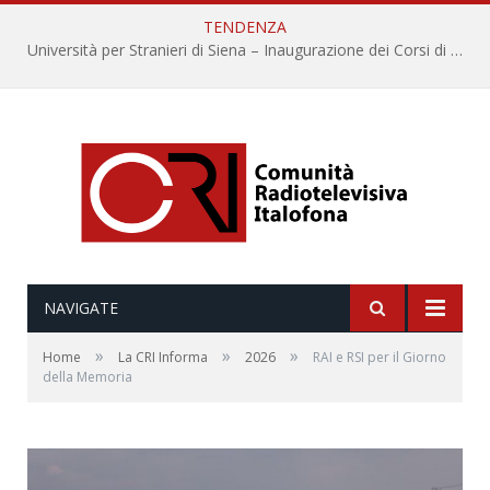
TENDENZA
Università per Stranieri di Siena – Inaugurazione dei Corsi di Lingua e Cultura Italiana, 109a annata
NAVIGATE
»
»
»
Home
La CRI Informa
2026
RAI e RSI per il Giorno
della Memoria