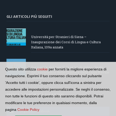
GLI ARTICOLI PIÙ SEGUITI
Università per Stranieri di Siena –
Inaugurazione dei Corsi di Lingua e Cultura
Italiana, 109a annata
“Le parole del mare”: la serie di video ideata
Questo sito utilizza
cookie
per fornirti la migliore esperienza di
dall’Accademia della Crusca e dalla Lega Navale
navigazione. Esprimi il tuo consenso cliccando sul pulsante
italiana
'Accetto tutti i cookie', oppure clicca sull'icona a sinistra per
accedere alle impostazioni personalizzate. Se neghi il consenso,
SEGUI LA COMUNITÀ SUI SOCIAL
non tutte le funzioni di questo sito saranno disponibili. Potrai
modificare le tue preferenze in qualsiasi momento, dalla
pagina
Cookie Policy
Seguici su Facebook