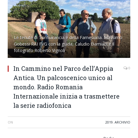
Le tenute di Tormarancia e della Farnesiana. Massimo
Gobessi RAI FVG con la guida, Caludio Damiani e il
fotografo Roberto Vignoli
In Cammino nel Parco dell’Appia
0
Antica. Un palcoscenico unico al
mondo. Radio Romania
Internazionale inizia a trasmettere
la serie radiofonica
ON
2019
,
ARCHIVIO