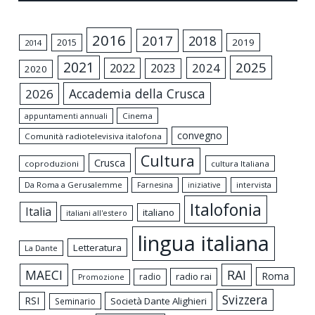
2016
2017
2018
2015
2019
2014
2021
2025
2024
2022
2023
2020
Accademia della Crusca
2026
appuntamenti annuali
Cinema
convegno
Comunità radiotelevisiva italofona
Cultura
Crusca
coproduzioni
cultura Italiana
Da Roma a Gerusalemme
intervista
Farnesina
iniziative
Italofonia
Italia
italiano
italiani all'estero
lingua italiana
Letteratura
La Dante
MAECI
RAI
Roma
radio rai
radio
Promozione
Svizzera
RSI
Società Dante Alighieri
Seminario