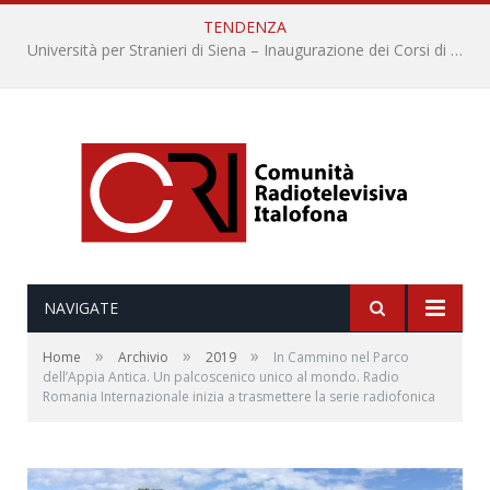
TENDENZA
“Le parole del mare”: la serie di video ideata dall’Accademia della Crusca e dalla Lega Navale italiana
NAVIGATE
»
»
»
Home
Archivio
2019
In Cammino nel Parco
dell’Appia Antica. Un palcoscenico unico al mondo. Radio
Romania Internazionale inizia a trasmettere la serie radiofonica