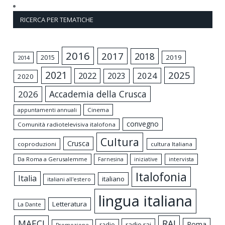
RICERCA PER TEMATICHE
2016
2017
2018
2015
2019
2014
2021
2025
2024
2022
2023
2020
Accademia della Crusca
2026
appuntamenti annuali
Cinema
convegno
Comunità radiotelevisiva italofona
Cultura
Crusca
coproduzioni
cultura Italiana
Da Roma a Gerusalemme
intervista
Farnesina
iniziative
Italofonia
Italia
italiano
italiani all'estero
lingua italiana
Letteratura
La Dante
MAECI
RAI
Roma
radio rai
radio