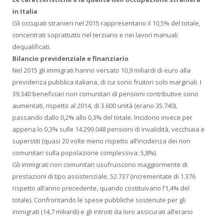
in Italia
Gli occupati stranieri nel 2015 rappresentano il 10,5% del totale,
concentrati soprattutto nel terziario e nei lavori manuali
dequalificati.
Bilancio previdenziale e finanziario
Nel 2015 gli immigrati hanno versato 10,9 miliardi di euro alla
previdenza pubblica italiana, di cui sono fruitori solo marginali. I
39.340 beneficiari non comunitari di pensioni contributive sono
aumentati, rispetto al 2014, di 3.600 unità (erano 35.740),
passando dallo 0,2% allo 0,3% del totale. Incidono invece per
appena lo 0,3% sulle 14.299.048 pensioni di invalidità, vecchiaia e
superstiti (quasi 20 volte meno rispetto all’incidenza dei non
comunitari sulla popolazione complessiva: 5,8%).
Gli immigrati non comunitari usufruiscono maggiormente di
prestazioni di tipo assistenziale, 52.737 (incrementate di 1.376
rispetto all’anno precedente, quando costituivano l’1,4% del
totale). Confrontando le spese pubbliche sostenute per gli
immigrati (14,7 miliardi) e gli introiti da loro assicurati all’erario