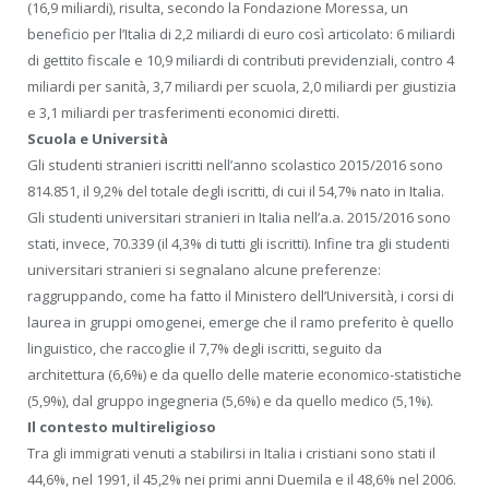
(16,9 miliardi), risulta, secondo la Fondazione Moressa, un
beneficio per l’Italia di 2,2 miliardi di euro così articolato: 6 miliardi
di gettito fiscale e 10,9 miliardi di contributi previdenziali, contro 4
miliardi per sanità, 3,7 miliardi per scuola, 2,0 miliardi per giustizia
e 3,1 miliardi per trasferimenti economici diretti.
Scuola e Università
Gli studenti stranieri iscritti nell’anno scolastico 2015/2016 sono
814.851, il 9,2% del totale degli iscritti, di cui il 54,7% nato in Italia.
Gli studenti universitari stranieri in Italia nell’a.a. 2015/2016 sono
stati, invece, 70.339 (il 4,3% di tutti gli iscritti). Infine tra gli studenti
universitari stranieri si segnalano alcune preferenze:
raggruppando, come ha fatto il Ministero dell’Università, i corsi di
laurea in gruppi omogenei, emerge che il ramo preferito è quello
linguistico, che raccoglie il 7,7% degli iscritti, seguito da
architettura (6,6%) e da quello delle materie economico-statistiche
(5,9%), dal gruppo ingegneria (5,6%) e da quello medico (5,1%).
Il contesto multireligioso
Tra gli immigrati venuti a stabilirsi in Italia i cristiani sono stati il
44,6%, nel 1991, il 45,2% nei primi anni Duemila e il 48,6% nel 2006.