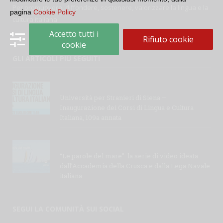
Per promuovere, diffondere, sostenere, valorizzare la lingua e la
pagina
Cookie Policy
cultura italiana
Accetto tutti i
Rifiuto cookie
cookie
GLI ARTICOLI PIÙ SEGUITI
Università per Stranieri di Siena –
Inaugurazione dei Corsi di Lingua e Cultura
Italiana, 109a annata
“Le parole del mare”: la serie di video ideata
dall’Accademia della Crusca e dalla Lega Navale
italiana
SEGUI LA COMUNITÀ SUI SOCIAL