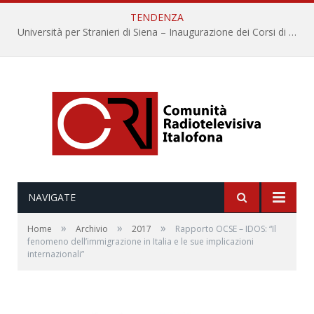
TENDENZA
Università per Stranieri di Siena – Inaugurazione dei Corsi di Lingua e Cultura Italiana, 109a annata
NAVIGATE
»
»
»
Home
Archivio
2017
Rapporto OCSE – IDOS: “Il
fenomeno dell’immigrazione in Italia e le sue implicazioni
internazionali”