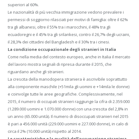
superiori al 60%.
Le nazionalità di più vecchia immigrazione vedono prevalere i
permessi di soggiorno rilasciati per motivi di famiglia: oltre il 62%
tra gli albanesi, oltre il 55% tra i marocchini, il 48% tra gli
ecuadoregni e il 45% tra gli srilankesi, contro il 26,7% degli ucraini,
il 28,3% dei cittadini del Bangladesh e il 30% tra i cinesi.
La condizione occupazionale degli stranieri in Italia
Come nella media del contesto europeo, anche in Italia il mercato
del lavoro mostra segnali di ripresa durante il 2015, che
riguardano anche gli stranieri.
La crescita della manodopera straniera è ascrivibile soprattutto
alla componente maschile (+51mila gli uomini e +14mila le donne)
e coinvolge tutte le aree geografiche. Complessivamente, nel
2015, il numero di occupati stranieri raggiunge la cifra di 2.359.000
(1.289.000 uomini e 1.070.000 donne) con una crescita del 2,8% in
un anno (65.000 unità). Il numero di disoccupati stranieri nel 2015
è pari a 456.000 unità (229.000 uomini e 227.000 donne), in calo di
circa il 2% (10.000 unità) rispetto al 2014.
Le caratteristiche e la qualità dell’occupazione straniera