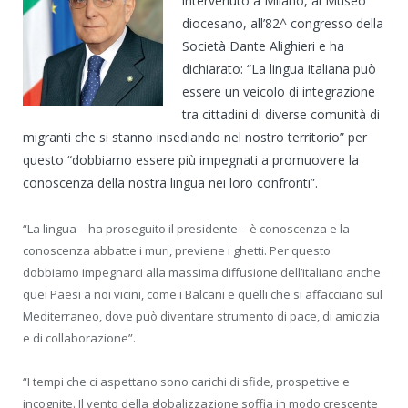
intervenuto a Milano, al Museo
diocesano, all’82^ congresso della
Società Dante Alighieri e ha
dichiarato: “La lingua italiana può
essere un veicolo di integrazione
tra cittadini di diverse comunità di
migranti che si stanno insediando nel nostro territorio” per
questo “dobbiamo essere più impegnati a promuovere la
conoscenza della nostra lingua nei loro confronti”.
“La lingua – ha proseguito il presidente – è conoscenza e la
conoscenza abbatte i muri, previene i ghetti. Per questo
dobbiamo impegnarci alla massima diffusione dell’italiano anche
quei Paesi a noi vicini, come i Balcani e quelli che si affacciano sul
Mediterraneo, dove può diventare strumento di pace, di amicizia
e di collaborazione”.
“I tempi che ci aspettano sono carichi di sfide, prospettive e
incognite. Il vento della globalizzazione soffia in modo crescente