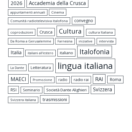
Accademia della Crusca
2026
appuntamenti annuali
Cinema
convegno
Comunità radiotelevisiva italofona
Cultura
Crusca
coproduzioni
cultura Italiana
Da Roma a Gerusalemme
intervista
Farnesina
iniziative
Italofonia
Italia
italiano
italiani all'estero
lingua italiana
Letteratura
La Dante
MAECI
RAI
Roma
radio rai
radio
Promozione
Svizzera
RSI
Società Dante Alighieri
Seminario
trasmissioni
Svizzera italiana