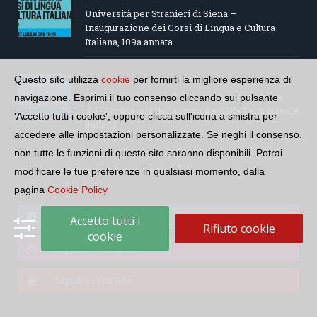
Università per Stranieri di Siena –
Inaugurazione dei Corsi di Lingua e Cultura
Italiana, 109a annata
Questo sito utilizza
cookie
per fornirti la migliore esperienza di
“Le parole del mare”: la serie di video ideata
navigazione. Esprimi il tuo consenso cliccando sul pulsante
dall’Accademia della Crusca e dalla Lega Navale
'Accetto tutti i cookie', oppure clicca sull'icona a sinistra per
italiana
accedere alle impostazioni personalizzate. Se neghi il consenso,
non tutte le funzioni di questo sito saranno disponibili. Potrai
SEGUI LA COMUNITÀ SUI SOCIAL
modificare le tue preferenze in qualsiasi momento, dalla
pagina
Cookie Policy
Seguici su Facebook
Accetto tutti i
Rifiuto cookie
cookie
Seguici su Instagram
Seguici su YouTube