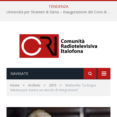
TENDENZA
Università per Stranieri di Siena – Inaugurazione dei Corsi di Lingua e Cultura Italiana, 109a annata
NAVIGATE
»
»
»
Home
Archivio
2015
Mattarella: “La lingua
italiana può essere un veicolo di integrazione”