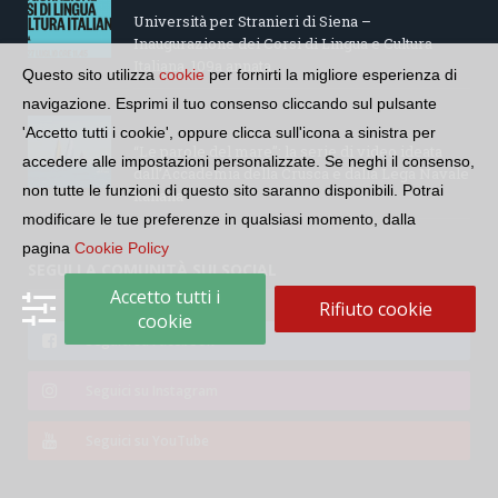
Università per Stranieri di Siena –
Inaugurazione dei Corsi di Lingua e Cultura
Italiana, 109a annata
Questo sito utilizza
cookie
per fornirti la migliore esperienza di
navigazione. Esprimi il tuo consenso cliccando sul pulsante
'Accetto tutti i cookie', oppure clicca sull'icona a sinistra per
“Le parole del mare”: la serie di video ideata
accedere alle impostazioni personalizzate. Se neghi il consenso,
dall’Accademia della Crusca e dalla Lega Navale
non tutte le funzioni di questo sito saranno disponibili. Potrai
italiana
modificare le tue preferenze in qualsiasi momento, dalla
pagina
Cookie Policy
SEGUI LA COMUNITÀ SUI SOCIAL
Accetto tutti i
Rifiuto cookie
cookie
Seguici su Facebook
Seguici su Instagram
Seguici su YouTube