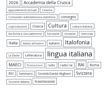
Accademia della Crusca
2026
appuntamenti annuali
Cinema
convegno
Comunità radiotelevisiva italofona
Cultura
Crusca
coproduzioni
cultura Italiana
Da Roma a Gerusalemme
intervista
Farnesina
iniziative
Italofonia
Italia
italiano
italiani all'estero
lingua italiana
Letteratura
La Dante
MAECI
RAI
Roma
radio rai
radio
Promozione
Svizzera
RSI
Società Dante Alighieri
Seminario
trasmissioni
Svizzera italiana