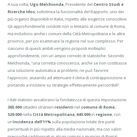
A sua volta,
Ugo Melchionda
, Presidente del
Centro Studi e
Ricerche Idos
, sottolinea la funzionalità del Rapporto, uno dei
più organici disponibili in Italia, rispetto alle esigenze conoscitive.
Gli approfondimenti condotti non si limitano al comune di Roma,
ma includono anche i comuni della Città Metropolitana e le altre
province, per poi esaminare la regione nel suo complesso. Per
ciascuno di questi ambiti vengono proposti molteplici
approfondimenti, con un ampio corredo di statistiche. Secondo
Melchionda, “una corretta conoscenza, anche se non costituisce
una soluzione automatica ai problemi, ne può favorire
l’approccio, aiutando ad attenuare il clima di contrapposizione e
portando a insistere su strategie effettivamente percorribili”.
I dati statistici avvalorano la fondatezza di questa impostazione:
365.000
cittadini stranieri
residenti
nel
comune di Roma
,
529.000
nella
Città Metropolitana
,
645.000
in
regione
, con
un’
incidenza dell’11%
sulla popolazione totale (tre punti
percentuali in più rispetto alla media nazionale, ma con valori
pressoché raddoppiati in alcuni comuni o municipi di Roma),