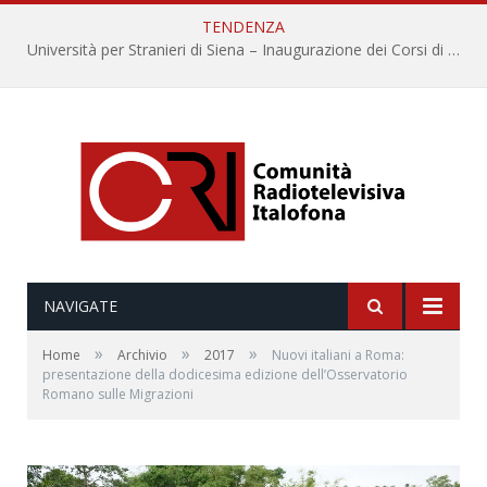
TENDENZA
Università per Stranieri di Siena – Inaugurazione dei Corsi di Lingua e Cultura Italiana, 109a annata
NAVIGATE
»
»
»
Home
Archivio
2017
Nuovi italiani a Roma:
presentazione della dodicesima edizione dell’Osservatorio
Romano sulle Migrazioni