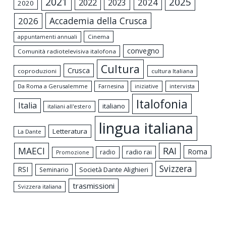
2021
2025
2024
2022
2023
2020
Accademia della Crusca
2026
appuntamenti annuali
Cinema
convegno
Comunità radiotelevisiva italofona
Cultura
Crusca
coproduzioni
cultura Italiana
Da Roma a Gerusalemme
intervista
Farnesina
iniziative
Italofonia
Italia
italiano
italiani all'estero
lingua italiana
Letteratura
La Dante
MAECI
RAI
Roma
radio rai
radio
Promozione
Svizzera
RSI
Società Dante Alighieri
Seminario
trasmissioni
Svizzera italiana