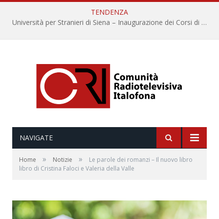
TENDENZA
Università per Stranieri di Siena – Inaugurazione dei Corsi di Lingua e Cultura Italiana, 109a annata
NAVIGATE
»
»
Home
Notizie
Le parole dei romanzi – Il nuovo libro
libro di Cristina Faloci e Valeria della Valle