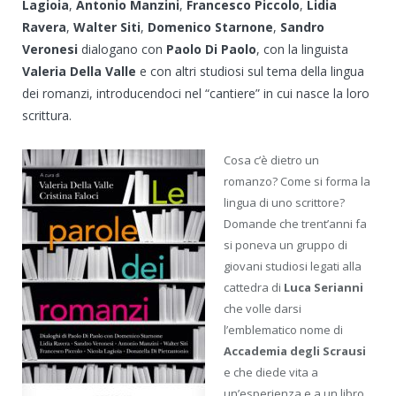
Lagioia
,
Antonio Manzini
,
Francesco Piccolo
,
Lidia
Ravera
,
Walter Siti
,
Domenico Starnone
,
Sandro
Veronesi
dialogano con
Paolo Di Paolo
, con la linguista
Valeria Della Valle
e con altri studiosi sul tema della lingua
dei romanzi, introducendoci nel “cantiere” in cui nasce la loro
scrittura.
Cosa c’è dietro un
romanzo? Come si forma la
lingua di uno scrittore?
Domande che trent’anni fa
si poneva un gruppo di
giovani studiosi legati alla
cattedra di
Luca Serianni
che volle darsi
l’emblematico nome di
Accademia degli Scrausi
e che diede vita a
un’esperienza e a un libro