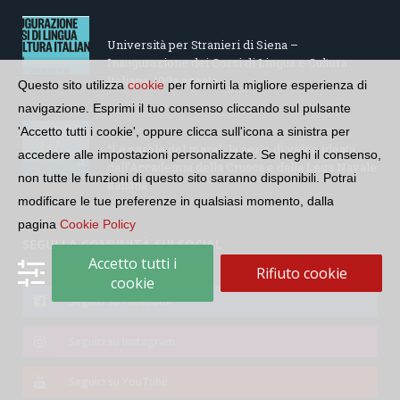
Università per Stranieri di Siena –
Inaugurazione dei Corsi di Lingua e Cultura
Italiana, 109a annata
Questo sito utilizza
cookie
per fornirti la migliore esperienza di
navigazione. Esprimi il tuo consenso cliccando sul pulsante
'Accetto tutti i cookie', oppure clicca sull'icona a sinistra per
“Le parole del mare”: la serie di video ideata
accedere alle impostazioni personalizzate. Se neghi il consenso,
dall’Accademia della Crusca e dalla Lega Navale
non tutte le funzioni di questo sito saranno disponibili. Potrai
italiana
modificare le tue preferenze in qualsiasi momento, dalla
pagina
Cookie Policy
SEGUI LA COMUNITÀ SUI SOCIAL
Accetto tutti i
Rifiuto cookie
cookie
Seguici su Facebook
Seguici su Instagram
Seguici su YouTube