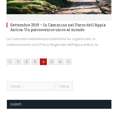
Settembre 2019 – In Cammino nel Parco dell’Appia
Antica. Un palcoscenico unico al mondo
La Comunità radiotelevisiva italofona ha organizzato, in
collaborazione con il Parco Regionale dell’Appia Antica, la…
Previous
Next
1
2
3
4
5
6
EVENTI