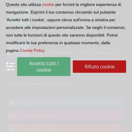
Questo sito utilizza
cookie
per fornirti la migliore esperienza di
navigazione. Esprimi il tuo consenso cliccando sul pulsante
Università per Stranieri di Siena –
'Accetto tutti i cookie', oppure clicca sull'icona a sinistra per
Inaugurazione dei Corsi di Lingua e Cultura
accedere alle impostazioni personalizzate. Se neghi il consenso,
Italiana, 109a annata
non tutte le funzioni di questo sito saranno disponibili. Potrai
modificare le tue preferenze in qualsiasi momento, dalla
pagina
Cookie Policy
“Le parole del mare”: la serie di video ideata
dall’Accademia della Crusca e dalla Lega Navale
Accetto tutti i
italiana
Rifiuto cookie
cookie
SEGUI LA COMUNITÀ SUI SOCIAL
Seguici su Facebook
Seguici su Instagram
Seguici su YouTube