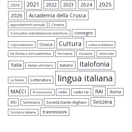
2021
2025
2024
2022
2023
2020
Accademia della Crusca
2026
appuntamenti annuali
Cinema
convegno
Comunità radiotelevisiva italofona
Cultura
Crusca
coproduzioni
cultura Italiana
Da Roma a Gerusalemme
intervista
Farnesina
iniziative
Italofonia
Italia
italiano
italiani all'estero
lingua italiana
Letteratura
La Dante
MAECI
RAI
Roma
radio rai
radio
Promozione
Svizzera
RSI
Società Dante Alighieri
Seminario
trasmissioni
Svizzera italiana