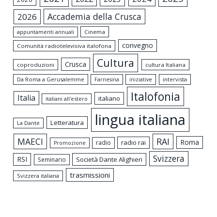
Accademia della Crusca
2026
appuntamenti annuali
Cinema
convegno
Comunità radiotelevisiva italofona
Cultura
Crusca
coproduzioni
cultura Italiana
Da Roma a Gerusalemme
intervista
Farnesina
iniziative
Italofonia
Italia
italiano
italiani all'estero
lingua italiana
Letteratura
La Dante
MAECI
RAI
Roma
radio rai
radio
Promozione
Svizzera
RSI
Società Dante Alighieri
Seminario
trasmissioni
Svizzera italiana