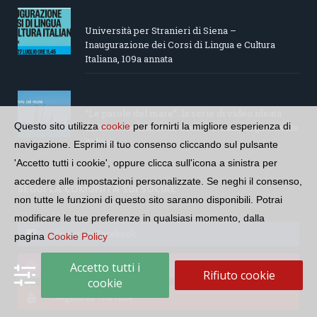
Università per Stranieri di Siena –
Inaugurazione dei Corsi di Lingua e Cultura
Italiana, 109a annata
“Le parole del mare”: la serie di video ideata
Questo sito utilizza
cookie
per fornirti la migliore esperienza di
dall’Accademia della Crusca e dalla Lega Navale
italiana
navigazione. Esprimi il tuo consenso cliccando sul pulsante
'Accetto tutti i cookie', oppure clicca sull'icona a sinistra per
accedere alle impostazioni personalizzate. Se neghi il consenso,
SEGUI LA COMUNITÀ SUI SOCIAL
non tutte le funzioni di questo sito saranno disponibili. Potrai
modificare le tue preferenze in qualsiasi momento, dalla
Seguici su Facebook
pagina
Cookie Policy
Seguici su Instagram
Accetto tutti i
Rifiuto cookie
cookie
Seguici su YouTube