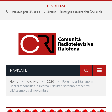
TENDENZA
Università per Stranieri di Siena – Inaugurazione dei Corsi di Lingua e Cultura Italiana, 109a annata
NAVIGATE
»
»
»
Home
Archivio
2020
Forum per l’italiano in
Svizzera: conclusa la ricerca, i risultati saranno presentati
all’Assemblea di novembre