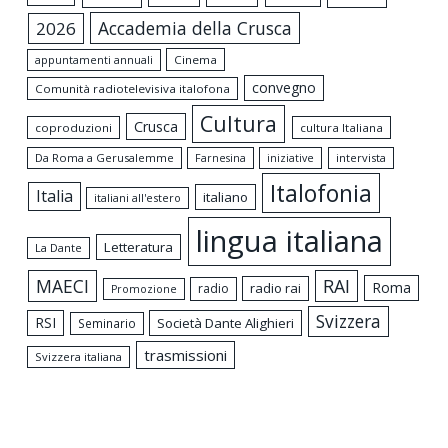
Accademia della Crusca
2026
appuntamenti annuali
Cinema
convegno
Comunità radiotelevisiva italofona
Cultura
Crusca
coproduzioni
cultura Italiana
Da Roma a Gerusalemme
intervista
Farnesina
iniziative
Italofonia
Italia
italiano
italiani all'estero
lingua italiana
Letteratura
La Dante
MAECI
RAI
Roma
radio rai
radio
Promozione
Svizzera
RSI
Società Dante Alighieri
Seminario
trasmissioni
Svizzera italiana