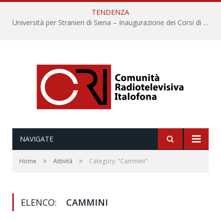
TENDENZA
Università per Stranieri di Siena – Inaugurazione dei Corsi di Lingua e Cultura Italiana, 109a annata
NAVIGATE
»
»
Home
Attività
Category: "Cammini"
ELENCO:
CAMMINI