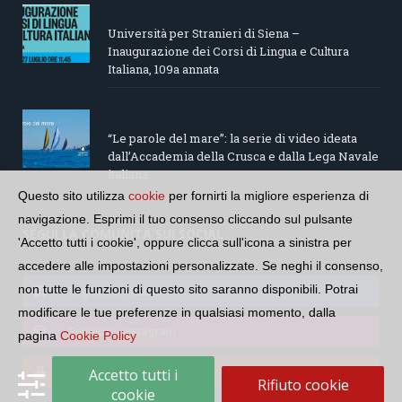
Università per Stranieri di Siena –
Inaugurazione dei Corsi di Lingua e Cultura
Italiana, 109a annata
“Le parole del mare”: la serie di video ideata
dall’Accademia della Crusca e dalla Lega Navale
italiana
Questo sito utilizza
cookie
per fornirti la migliore esperienza di
navigazione. Esprimi il tuo consenso cliccando sul pulsante
SEGUI LA COMUNITÀ SUI SOCIAL
'Accetto tutti i cookie', oppure clicca sull'icona a sinistra per
accedere alle impostazioni personalizzate. Se neghi il consenso,
non tutte le funzioni di questo sito saranno disponibili. Potrai
Seguici su Facebook
modificare le tue preferenze in qualsiasi momento, dalla
Seguici su Instagram
pagina
Cookie Policy
Seguici su YouTube
Accetto tutti i
Rifiuto cookie
cookie