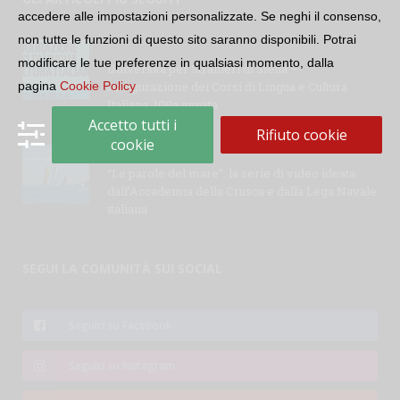
accedere alle impostazioni personalizzate. Se neghi il consenso,
non tutte le funzioni di questo sito saranno disponibili. Potrai
modificare le tue preferenze in qualsiasi momento, dalla
Università per Stranieri di Siena –
pagina
Cookie Policy
Inaugurazione dei Corsi di Lingua e Cultura
Italiana, 109a annata
Accetto tutti i
Rifiuto cookie
cookie
“Le parole del mare”: la serie di video ideata
dall’Accademia della Crusca e dalla Lega Navale
italiana
SEGUI LA COMUNITÀ SUI SOCIAL
Seguici su Facebook
Seguici su Instagram