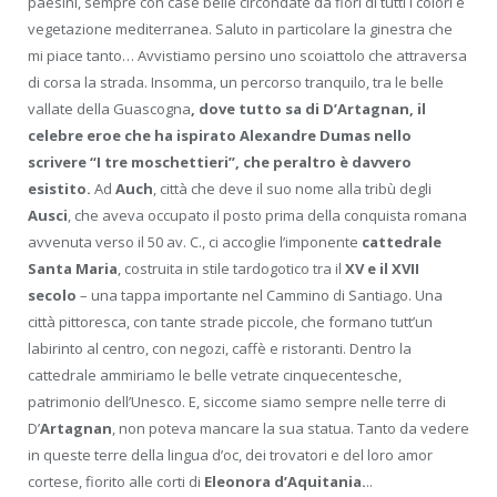
paesini, sempre con case belle circondate da fiori di tutti i colori e
vegetazione mediterranea. Saluto in particolare la ginestra che
mi piace tanto… Avvistiamo persino uno scoiattolo che attraversa
di corsa la strada. Insomma, un percorso tranquilo, tra le belle
vallate della Guascogna
, dove tutto sa di D’Artagnan, il
celebre eroe che ha ispirato Alexandre Dumas nello
scrivere “I tre moschettieri”, che peraltro è davvero
esistito.
Ad
Auch
, città che deve il suo nome alla tribù degli
Ausci
, che aveva occupato il posto prima della conquista romana
avvenuta verso il 50 av. C., ci accoglie l’imponente
cattedrale
Santa Maria
, costruita in stile tardogotico tra il
XV e il XVII
secolo
– una tappa importante nel Cammino di Santiago. Una
città pittoresca, con tante strade piccole, che formano tutt’un
labirinto al centro, con negozi, caffè e ristoranti. Dentro la
cattedrale ammiriamo le belle vetrate cinquecentesche,
patrimonio dell’Unesco. E, siccome siamo sempre nelle terre di
D’
Artagnan
, non poteva mancare la sua statua. Tanto da vedere
in queste terre della lingua d’oc, dei trovatori e del loro amor
cortese, fiorito alle corti di
Eleonora d’Aquitania.
..