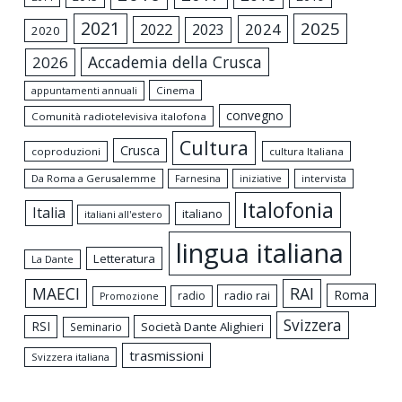
2021
2025
2024
2022
2023
2020
Accademia della Crusca
2026
appuntamenti annuali
Cinema
convegno
Comunità radiotelevisiva italofona
Cultura
Crusca
coproduzioni
cultura Italiana
Da Roma a Gerusalemme
intervista
Farnesina
iniziative
Italofonia
Italia
italiano
italiani all'estero
lingua italiana
Letteratura
La Dante
MAECI
RAI
Roma
radio rai
radio
Promozione
Svizzera
RSI
Società Dante Alighieri
Seminario
trasmissioni
Svizzera italiana