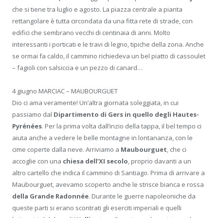
che si tiene tra luglio e agosto. La piazza centrale a pianta
rettangolare è tutta circondata da una fitta rete di strade, con
edifici che sembrano vecchi di centinaia di anni. Molto
interessanti i porticati e le travi di legno, tipiche della zona. Anche
se ormai fa caldo, il cammino richiedeva un bel piatto di cassoulet
– fagioli con salsiccia e un pezzo di canard…
4 giugno MARCIAC – MAUBOURGUET
Dio ci ama veramente! Un’altra giornata soleggiata, in cui
passiamo dal
Dipartimento di Gers in quello degli Hautes-
Pyrénées
. Per la prima volta dall’inzio della tappa, il bel tempo ci
aiuta anche a vedere le belle montagne in lontananza, con le
cime coperte dalla neve. Arriviamo a
Maubourguet
, che ci
accoglie con una
chiesa dell’XI secolo
, proprio davanti a un
altro cartello che indica il cammino di Santiago. Prima di arrivare a
Maubourguet, avevamo scoperto anche le strisce bianca e rossa
della Grande Radonnée
. Durante le guerre napoleoniche da
queste parti si erano scontrati gli eserciti imperiali e quelli