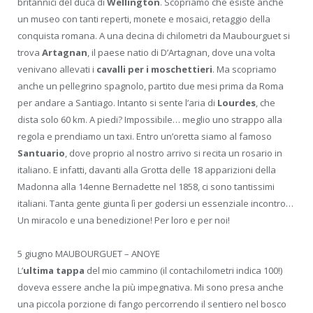
britannici del duca di
Wellington
. Scopriamo che esiste anche
un museo con tanti reperti, monete e mosaici, retaggio della
conquista romana. A una decina di chilometri da Maubourguet si
trova
Artagnan
, il paese natio di D’Artagnan, dove una volta
venivano allevati i
cavalli per i moschettieri
. Ma scopriamo
anche un pellegrino spagnolo, partito due mesi prima da Roma
per andare a Santiago. Intanto si sente l’aria di
Lourdes
, che
dista solo 60 km. A piedi? Impossibile… meglio uno strappo alla
regola e prendiamo un taxi. Entro un’oretta siamo al famoso
Santuario
, dove proprio al nostro arrivo si recita un rosario in
italiano. E infatti, davanti alla Grotta delle 18 apparizioni della
Madonna alla 14enne Bernadette nel 1858, ci sono tantissimi
italiani. Tanta gente giunta lì per godersi un essenziale incontro…
Un miracolo e una benedizione! Per loro e per noi!
5 giugno MAUBOURGUET – ANOYE
L’
ultima tappa
del mio cammino (il contachilometri indica 100!)
doveva essere anche la più impegnativa. Mi sono presa anche
una piccola porzione di fango percorrendo il sentiero nel bosco