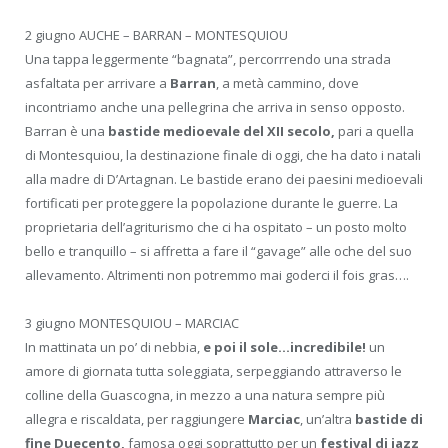
2 giugno AUCHE – BARRAN – MONTESQUIOU
Una tappa leggermente “bagnata”, percorrrendo una strada
asfaltata per arrivare a
Barran
, a metà cammino, dove
incontriamo anche una pellegrina che arriva in senso opposto.
Barran è una
bastide medioevale del XII secolo,
pari a quella
di Montesquiou, la destinazione finale di oggi, che ha dato i natali
alla madre di D’Artagnan. Le bastide erano dei paesini medioevali
fortificati per proteggere la popolazione durante le guerre. La
proprietaria dell’agriturismo che ci ha ospitato – un posto molto
bello e tranquillo – si affretta a fare il “gavage” alle oche del suo
allevamento. Altrimenti non potremmo mai goderci il fois gras….
3 giugno MONTESQUIOU – MARCIAC
In mattinata un po’ di nebbia,
e poi il sole…incredibile!
un
amore di giornata tutta soleggiata, serpeggiando attraverso le
colline della Guascogna, in mezzo a una natura sempre più
allegra e riscaldata, per raggiungere
Marciac
, un’altra
bastide di
fine Duecento,
famosa oggi soprattutto per un
festival di jazz