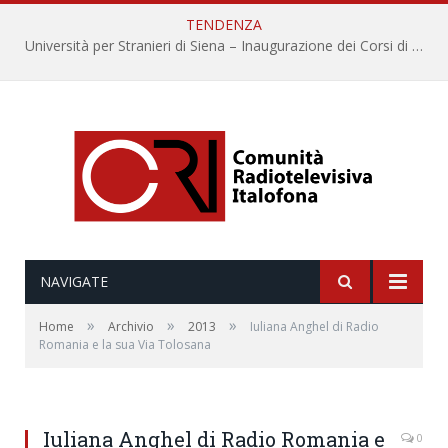
TENDENZA
Università per Stranieri di Siena – Inaugurazione dei Corsi di Lingua e Cultura Italiana, 109a annata
NAVIGATE
»
»
»
Home
Archivio
2013
Iuliana Anghel di Radio
Romania e la sua Via Tolosana
Iuliana Anghel di Radio Romania e
0