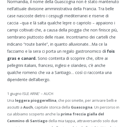
Normandia, il nome della Guascogna non è stato mantenuto
nell’attuale divisione amministrativa della Francia. Tra belle
case nascoste dietro i cespugli mediterranei e riserve di
caccia –qua e là salta qualche lepre o capriolo – appaiono i
campi coltivati che, a causa della pioggia che non finisce più,
sembrano piuttosto delle risaie. Incontriamo dei cartelli che
indicano “route barée”, in quanto alluvionate…Ma ce la
facciamo e la sera ci porta un regalo gastronomico d
i fois
gras e canard.
Sono contenta di scoprire che, oltre ai
pellegrini italiani, francesi, inglesi e olandesi, c’è anche
qualche romeno che va a Santiago… così ci racconta una
dipendente dell’albergo.
1 giugno ISLE ARNE' – AUCH
Una
leggera pioggerellina
, che poi smette, per arrivare belli e
asciutti a
Auch
, capitale storica della
Guascogna
. Un percorso in
cui abbiamo scoperto anche la
prima freccia gialla del
Cammino di Santiago
della mia tappa, attraversando solo due