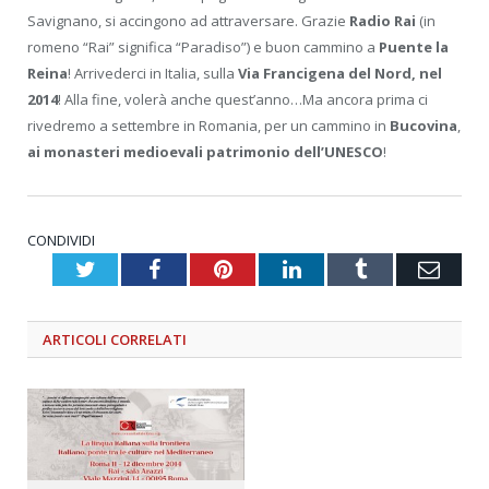
Savignano, si accingono ad attraversare. Grazie
Radio Rai
(in
romeno “Rai” significa “Paradiso”) e buon cammino a
Puente la
Reina
! Arrivederci in Italia, sulla
Via Francigena del Nord, nel
2014
! Alla fine, volerà anche quest’anno…Ma ancora prima ci
rivedremo a settembre in Romania, per un cammino in
Bucovina
,
ai monasteri medioevali patrimonio dell’UNESCO
!
CONDIVIDI
Twitter
Facebook
Pinterest
LinkedIn
Tumblr
Emai
ARTICOLI
CORRELATI