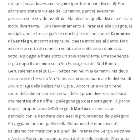
che per forza dovevamo seguire (per fortuna in discesa!). Fino
allora ero stata la viziata del Cammino, perchè avevamo
percorso solo strade asfaltate. Ma alla fine quella discesa è stata
molto divertente… Con l’avvicinamento ai Pirenei e alla Spagna, si
moltiplicano le frecce gialle e conchiglie che indicano il
Cammino
di Santiago
, incontri sempre più chiese intitolate al Santo. Non
mi sono accorta di come sia volata una settimana cominciata
sotto la pioggia e finita sotto un sole splendente. Un’esperienza
in più dopo il cammino sulla Via Francigena del Sud Roma –
Gerusalemme nel 2012 – il battesimo nei miei cammini. Ma devo
riconoscere che sulla Via Tolosana mi sono mancate le distese di
ulivi e ciliegi della bellissima Puglia…Ancora una volta ti rendi
conto della dimensione diversa, dello spazio diverso, sia fisico
che mentale che ti offre il pellegrinaggio dei nostri giorni. Il giorno
dopo, il proprietario dell’albergo di
Morlaas
ci mostra un
pannello con le bandiere dei Paesi di provenienza dei pellegrini.
Ha aggiunto anche quello della Romania, che mancava…Ci
salutiamo con malinconia ai piedi dei Pirenei che Sergio Valzania
e Andrea Borgnino, accompagnati dall’angelo custode Giovanna