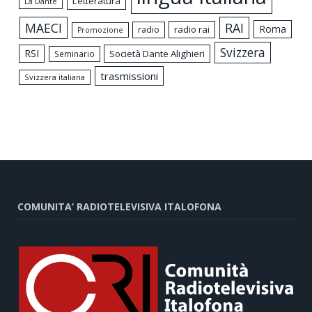
Letteratura
La Dante
MAECI
RAI
Roma
radio rai
radio
Promozione
Svizzera
RSI
Società Dante Alighieri
Seminario
trasmissioni
Svizzera italiana
COMUNITA’ RADIOTELEVISIVA ITALOFONA