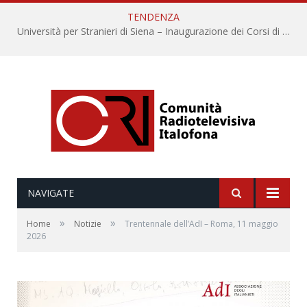
TENDENZA
Università per Stranieri di Siena – Inaugurazione dei Corsi di Lingua e Cultura Italiana, 109a annata
NAVIGATE
»
»
Home
Notizie
Trentennale dell’AdI – Roma, 11 maggio
2026