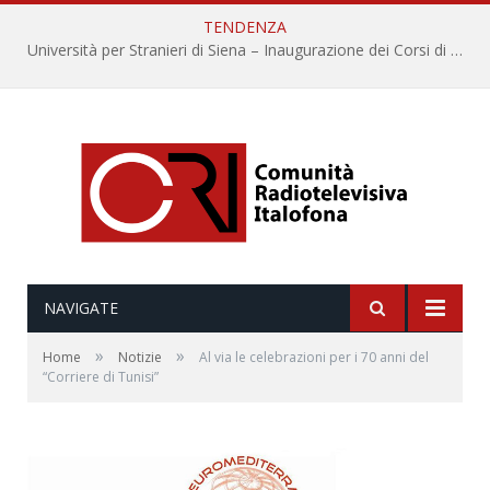
TENDENZA
Università per Stranieri di Siena – Inaugurazione dei Corsi di Lingua e Cultura Italiana, 109a annata
NAVIGATE
»
»
Home
Notizie
Al via le celebrazioni per i 70 anni del
“Corriere di Tunisi”