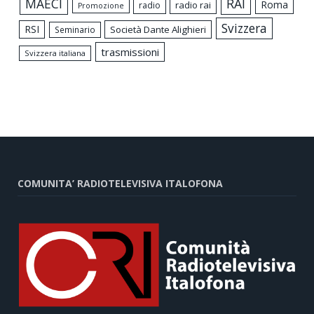
MAECI
RAI
Roma
radio rai
radio
Promozione
Svizzera
RSI
Società Dante Alighieri
Seminario
trasmissioni
Svizzera italiana
COMUNITA’ RADIOTELEVISIVA ITALOFONA