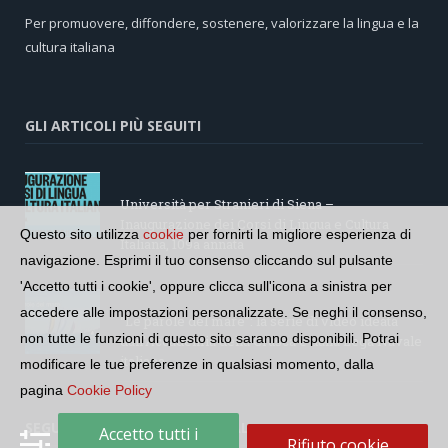
Per promuovere, diffondere, sostenere, valorizzare la lingua e la
cultura italiana
GLI ARTICOLI PIÙ SEGUITI
Università per Stranieri di Siena –
Inaugurazione dei Corsi di Lingua e Cultura
Questo sito utilizza
cookie
per fornirti la migliore esperienza di
Italiana, 109a annata
navigazione. Esprimi il tuo consenso cliccando sul pulsante
'Accetto tutti i cookie', oppure clicca sull'icona a sinistra per
accedere alle impostazioni personalizzate. Se neghi il consenso,
“Le parole del mare”: la serie di video ideata
non tutte le funzioni di questo sito saranno disponibili. Potrai
dall’Accademia della Crusca e dalla Lega Navale
italiana
modificare le tue preferenze in qualsiasi momento, dalla
pagina
Cookie Policy
SEGUI LA COMUNITÀ SUI SOCIAL
Accetto tutti i
Rifiuto cookie