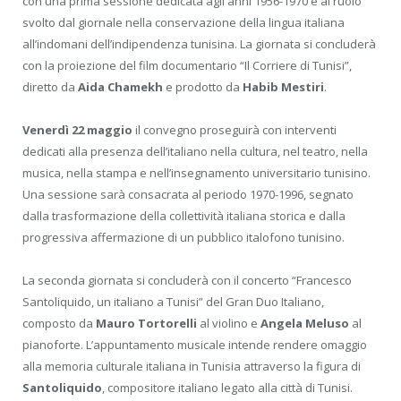
con una prima sessione dedicata agli anni 1956-1970 e al ruolo
svolto dal giornale nella conservazione della lingua italiana
all’indomani dell’indipendenza tunisina. La giornata si concluderà
con la proiezione del film documentario “Il Corriere di Tunisi”,
diretto da
Aida Chamekh
e prodotto da
Habib Mestiri
.
Venerdì 22 maggio
il convegno proseguirà con interventi
dedicati alla presenza dell’italiano nella cultura, nel teatro, nella
musica, nella stampa e nell’insegnamento universitario tunisino.
Una sessione sarà consacrata al periodo 1970-1996, segnato
dalla trasformazione della collettività italiana storica e dalla
progressiva affermazione di un pubblico italofono tunisino.
La seconda giornata si concluderà con il concerto “Francesco
Santoliquido, un italiano a Tunisi” del Gran Duo Italiano,
composto da
Mauro Tortorelli
al violino e
Angela Meluso
al
pianoforte. L’appuntamento musicale intende rendere omaggio
alla memoria culturale italiana in Tunisia attraverso la figura di
Santoliquido
, compositore italiano legato alla città di Tunisi.