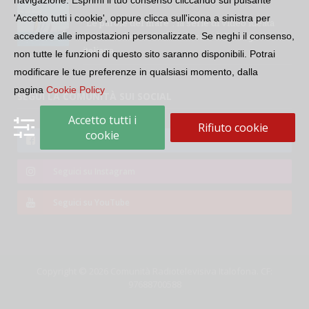
navigazione. Esprimi il tuo consenso cliccando sul pulsante
'Accetto tutti i cookie', oppure clicca sull'icona a sinistra per
“Le parole del mare”: la serie di video ideata
dall’Accademia della Crusca e dalla Lega Navale
accedere alle impostazioni personalizzate. Se neghi il consenso,
italiana
non tutte le funzioni di questo sito saranno disponibili. Potrai
modificare le tue preferenze in qualsiasi momento, dalla
pagina
Cookie Policy
SEGUI LA COMUNITÀ SUI SOCIAL
Accetto tutti i
Rifiuto cookie
cookie
Seguici su Facebook
Seguici su Instagram
Seguici su YouTube
Copyright © 2026 Comunità Radiotelevisiva Italofona. CF:
97688700588