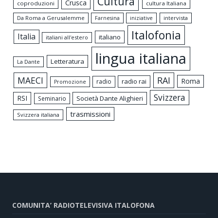
Cultura
Crusca
coproduzioni
cultura Italiana
Da Roma a Gerusalemme
intervista
Farnesina
iniziative
Italofonia
Italia
italiano
italiani all'estero
lingua italiana
Letteratura
La Dante
MAECI
RAI
Roma
radio rai
radio
Promozione
Svizzera
RSI
Società Dante Alighieri
Seminario
trasmissioni
Svizzera italiana
COMUNITA’ RADIOTELEVISIVA ITALOFONA