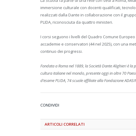
La Scuola fa parte di una rete con sedi a Roma, Mila
immersione culturale con docenti qualificati, tecnolo
realizzati dalla Dante in collaborazione con il gruppo
PLIDA, riconosciuta da quattro ministeri.
I corsi seguono i livelli del Quadro Comune Europeo 
accademie e conservatori (44 nel 2025), con una met
continuo dei progressi.
Fondata a Roma nel 1889, la Società Dante Alighieri è la pi
cultura italiane nel mondo, presente oggi in oltre 70 Paesi 
d’esame PLIDA, 74 scuole affiliate alla Fondazione ADASIM, 
CONDIVIDI
ARTICOLI
CORRELATI