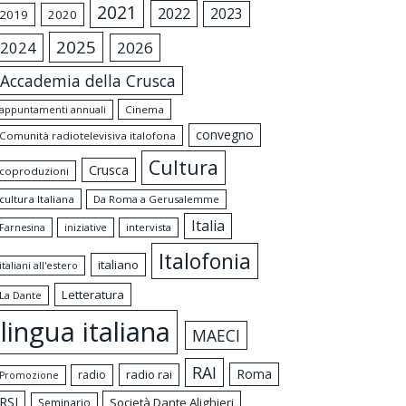
2021
2022
2023
2019
2020
2025
2024
2026
Accademia della Crusca
appuntamenti annuali
Cinema
convegno
Comunità radiotelevisiva italofona
Cultura
Crusca
coproduzioni
cultura Italiana
Da Roma a Gerusalemme
Italia
intervista
Farnesina
iniziative
Italofonia
italiano
italiani all'estero
Letteratura
La Dante
lingua italiana
MAECI
RAI
Roma
radio rai
radio
Promozione
RSI
Società Dante Alighieri
Seminario