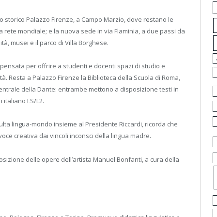
o storico Palazzo Firenze, a Campo Marzio, dove restano le
ella rete mondiale; e la nuova sede in via Flaminia, a due passi da
tà, musei e il parco di Villa Borghese.
pensata per offrire a studenti e docenti spazi di studio e
città. Resta a Palazzo Firenze la Biblioteca della Scuola di Roma,
 centrale della Dante: entrambe mettono a disposizione testi in
 italiano LS/L2.
ulta lingua-mondo insieme al Presidente Riccardi, ricorda che
la voce creativa dai vincoli inconsci della lingua madre.
osizione delle opere dell’artista Manuel Bonfanti, a cura della