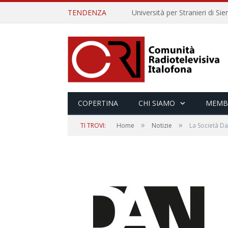
TENDENZA
COPERTINA
CHI SIAMO
MEMB
»
»
TI TROVI:
Home
Notizie
La Società Da