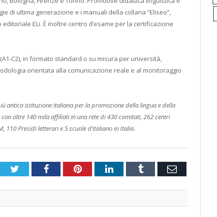
no, Bologna, Firenze e Torino. Promuove didattica linguistica e
gie di ultima generazione e i manuali della collana “Eliseo”,
 editoriale ELi. È inoltre centro d’esame per la certificazione
(A1-C2), in formato standard o su misura per università,
odologia orientata alla comunicazione reale e al monitoraggio
ù antica istituzione italiana per la promozione della lingua e della
con oltre 140 mila affiliati in una rete di 430 comitati, 262 centri
110 Presidi letterari e 5 scuole d’italiano in Italia.
Twitter
Facebook
Pinterest
LinkedIn
Tumblr
Email