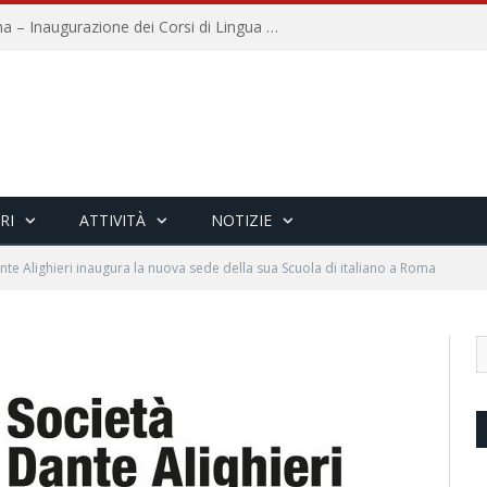
Università per Stranieri di Siena – Inaugurazione dei Corsi di Lingua e Cultura Italiana, 109a annata
RI
ATTIVITÀ
NOTIZIE
nte Alighieri inaugura la nuova sede della sua Scuola di italiano a Roma