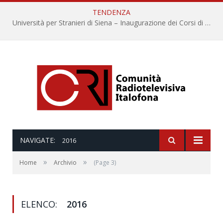
TENDENZA
Università per Stranieri di Siena – Inaugurazione dei Corsi di Lingua e Cultura Italiana, 109a annata
NAVIGATE:
2016
»
»
Home
Archivio
(Page 3)
ELENCO:
2016