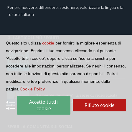
Per promuovere, diffondere, sostenere, valorizzare la lingua e la
cultura italiana
GLI ARTICOLI PIÙ SEGUITI
Questo sito utilizza
cookie
per fornirti la migliore esperienza di
navigazione. Esprimi il tuo consenso cliccando sul pulsante
'Accetto tutti i cookie', oppure clicca sull'icona a sinistra per
Università per Stranieri di Siena –
accedere alle impostazioni personalizzate. Se neghi il consenso,
Inaugurazione dei Corsi di Lingua e Cultura
Italiana, 109a annata
non tutte le funzioni di questo sito saranno disponibili. Potrai
modificare le tue preferenze in qualsiasi momento, dalla
pagina
Cookie Policy
“Le parole del mare”: la serie di video ideata
dall’Accademia della Crusca e dalla Lega Navale
Accetto tutti i
Rifiuto cookie
italiana
cookie
SEGUI LA COMUNITÀ SUI SOCIAL