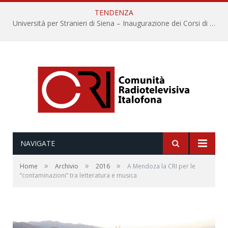
TENDENZA
Università per Stranieri di Siena – Inaugurazione dei Corsi di Lingua e Cultura Italiana, 109a annata
NAVIGATE
»
»
»
Home
Archivio
2016
A Mendoza la CRI per le
“contaminazioni” tra letteratura e musica