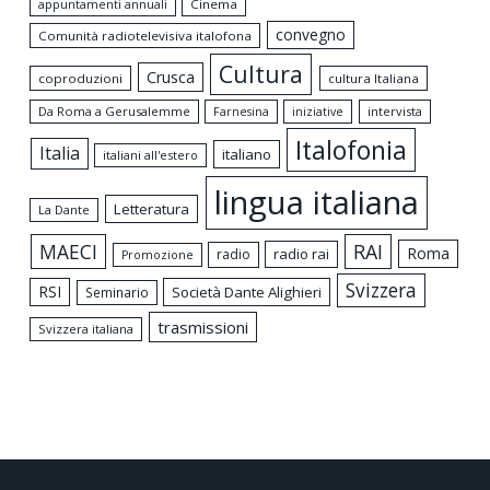
appuntamenti annuali
Cinema
convegno
Comunità radiotelevisiva italofona
Cultura
Crusca
coproduzioni
cultura Italiana
Da Roma a Gerusalemme
intervista
Farnesina
iniziative
Italofonia
Italia
italiano
italiani all'estero
lingua italiana
Letteratura
La Dante
MAECI
RAI
Roma
radio rai
radio
Promozione
Svizzera
RSI
Società Dante Alighieri
Seminario
trasmissioni
Svizzera italiana