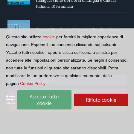
Inaugurazione dei Corsi di Lingua e Cultura
Italiana, 109a annata
“Le parole del mare”: la serie di video ideata
dall’Accademia della Crusca e dalla Lega Navale
Questo sito utilizza
cookie
per fornirti la migliore esperienza di
italiana
navigazione. Esprimi il tuo consenso cliccando sul pulsante
'Accetto tutti i cookie', oppure clicca sull'icona a sinistra per
accedere alle impostazioni personalizzate. Se neghi il consenso,
SEGUI LA COMUNITÀ SUI SOCIAL
non tutte le funzioni di questo sito saranno disponibili. Potrai
modificare le tue preferenze in qualsiasi momento, dalla
Seguici su Facebook
pagina
Cookie Policy
Seguici su Instagram
Accetto tutti i
Rifiuto cookie
cookie
Seguici su YouTube