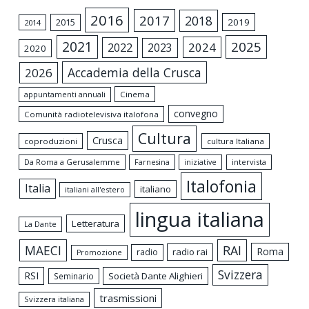
2016
2017
2018
2015
2019
2014
2021
2025
2024
2022
2023
2020
Accademia della Crusca
2026
appuntamenti annuali
Cinema
convegno
Comunità radiotelevisiva italofona
Cultura
Crusca
coproduzioni
cultura Italiana
Da Roma a Gerusalemme
intervista
Farnesina
iniziative
Italofonia
Italia
italiano
italiani all'estero
lingua italiana
Letteratura
La Dante
MAECI
RAI
Roma
radio rai
radio
Promozione
Svizzera
RSI
Società Dante Alighieri
Seminario
trasmissioni
Svizzera italiana