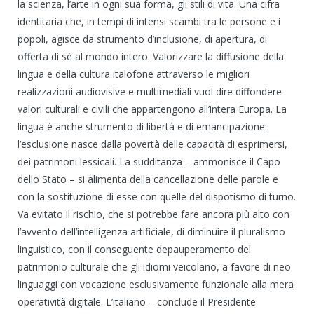
la scienza, l’arte in ogni sua forma, gli stili di vita. Una cifra
identitaria che, in tempi di intensi scambi tra le persone e i
popoli, agisce da strumento d’inclusione, di apertura, di
offerta di sè al mondo intero. Valorizzare la diffusione della
lingua e della cultura italofone attraverso le migliori
realizzazioni audiovisive e multimediali vuol dire diffondere
valori culturali e civili che appartengono all’intera Europa. La
lingua è anche strumento di libertà e di emancipazione:
l’esclusione nasce dalla povertà delle capacità di esprimersi,
dei patrimoni lessicali. La sudditanza – ammonisce il Capo
dello Stato – si alimenta della cancellazione delle parole e
con la sostituzione di esse con quelle del dispotismo di turno.
Va evitato il rischio, che si potrebbe fare ancora più alto con
l’avvento dell’intelligenza artificiale, di diminuire il pluralismo
linguistico, con il conseguente depauperamento del
patrimonio culturale che gli idiomi veicolano, a favore di neo
linguaggi con vocazione esclusivamente funzionale alla mera
operatività digitale. L’italiano – conclude il Presidente