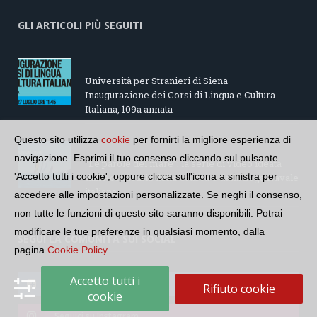
GLI ARTICOLI PIÙ SEGUITI
Università per Stranieri di Siena –
Inaugurazione dei Corsi di Lingua e Cultura
Italiana, 109a annata
Questo sito utilizza
cookie
per fornirti la migliore esperienza di
navigazione. Esprimi il tuo consenso cliccando sul pulsante
“Le parole del mare”: la serie di video ideata
'Accetto tutti i cookie', oppure clicca sull'icona a sinistra per
dall’Accademia della Crusca e dalla Lega Navale
italiana
accedere alle impostazioni personalizzate. Se neghi il consenso,
non tutte le funzioni di questo sito saranno disponibili. Potrai
modificare le tue preferenze in qualsiasi momento, dalla
SEGUI LA COMUNITÀ SUI SOCIAL
pagina
Cookie Policy
Accetto tutti i
Seguici su Facebook
Rifiuto cookie
cookie
Seguici su Instagram