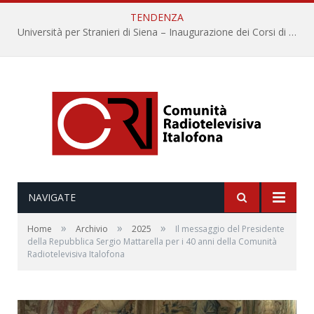
TENDENZA
Università per Stranieri di Siena – Inaugurazione dei Corsi di Lingua e Cultura Italiana, 109a annata
NAVIGATE
»
»
»
Home
Archivio
2025
Il messaggio del Presidente
della Repubblica Sergio Mattarella per i 40 anni della Comunità
Radiotelevisiva Italofona