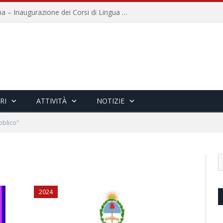
Università per Stranieri di Siena – Inaugurazione dei Corsi di Lingua e Cultura Italiana, 109a annata
RI
ATTIVITÀ
NOTIZIE
bblico"
2024