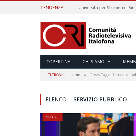
TENDENZA
COPERTINA
CHI SIAMO
MEMB
»
TI TROVI:
Home
Posts Tagged "servizio pu
ELENCO:
SERVIZIO PUBBLICO
NOTIZIE