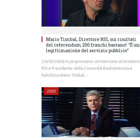
Mario Timbal, Direttore RSI, sui risultati
del referendum 200 franchi bastano!: “È un
legittimazione del servizio pubblico”
(10/03/2026) Vi proponiamo un’intervista al Direttore
RSI e Presidente della Comunità Radiotelevisiva
Italofona Mario Timbal…
2020