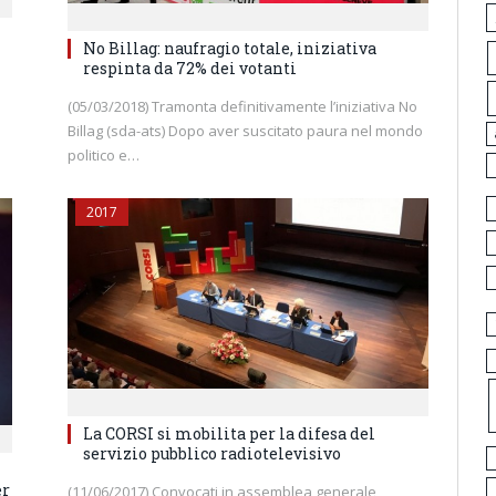
No Billag: naufragio totale, iniziativa
respinta da 72% dei votanti
(05/03/2018) Tramonta definitivamente l’iniziativa No
Billag (sda-ats) Dopo aver suscitato paura nel mondo
politico e…
2017
La CORSI si mobilita per la difesa del
servizio pubblico radiotelevisivo
er
(11/06/2017) Convocati in assemblea generale