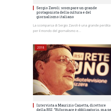
Sergio Zavoli: scompare un grande
protagonista della cultura e del
giornalismo italiano
La scomparsa di Sergio Zavoli è una grande perdita
per il mondo del giornalismo e…
2018
Intervista a Maurizio Canetta, direttore
della RSI: “Riformare è obbligatorio, ma p