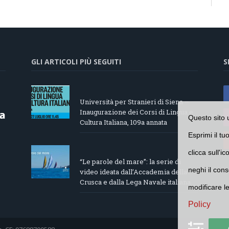
GLI ARTICOLI PIÙ SEGUITI
S
Università per Stranieri di Siena –
Inaugurazione dei Corsi di Lingua e
Questo sito 
Cultura Italiana, 109a annata
Esprimi il tu
clicca sull'i
“Le parole del mare”: la serie di
neghi il cons
video ideata dall’Accademia della
Crusca e dalla Lega Navale italiana
modificare l
Policy