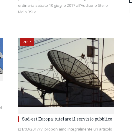
ordinaria sabato 10 giugno 2017 all’Auditorio Stelio
Molo RSI a…
2017
el
Sud-est Europa: tutelare il servizio pubblico
(21/03/2017) Vi proponiamo integralmente un articolo