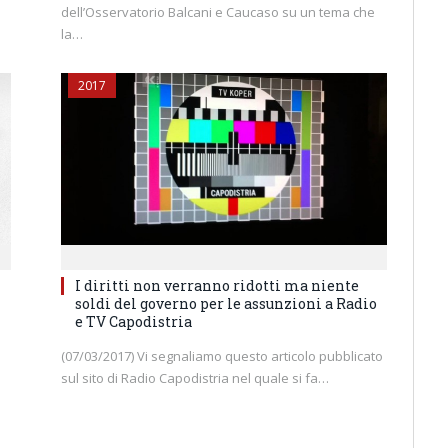
dell’Osservatorio Balcani e Caucaso su un tema che
la…
2017
I diritti non verranno ridotti ma niente
soldi del governo per le assunzioni a Radio
e TV Capodistria
(07/03/2017) Vi segnaliamo questo articolo pubblicato
sul sito di Radio Capodistria nel quale si fa…