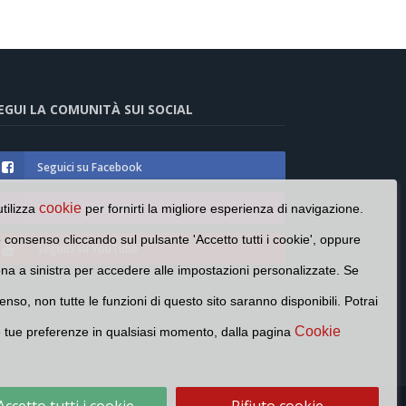
EGUI LA COMUNITÀ SUI SOCIAL
Seguici su Facebook
Seguici su Instagram
cookie
utilizza
per fornirti la migliore esperienza di navigazione.
o consenso cliccando sul pulsante 'Accetto tutti i cookie', oppure
Seguici su YouTube
cona a sinistra per accedere alle impostazioni personalizzate. Se
enso, non tutte le funzioni di questo sito saranno disponibili. Potrai
Cookie
e tue preferenze in qualsiasi momento, dalla pagina