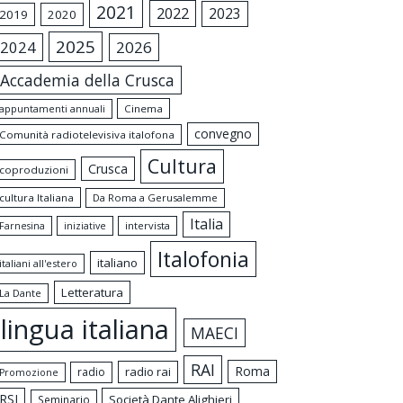
2021
2022
2023
2019
2020
2025
2024
2026
Accademia della Crusca
appuntamenti annuali
Cinema
convegno
Comunità radiotelevisiva italofona
Cultura
Crusca
coproduzioni
cultura Italiana
Da Roma a Gerusalemme
Italia
intervista
Farnesina
iniziative
Italofonia
italiano
italiani all'estero
Letteratura
La Dante
lingua italiana
MAECI
RAI
Roma
radio rai
radio
Promozione
RSI
Società Dante Alighieri
Seminario