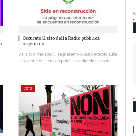
N
Oscurato il sito della Radio pubblica
a
argentina
Dal sito di Italradio vi segnaliamo questo articolo sulla
situazione del servizio pubblico radiotelevisivo in…
2018