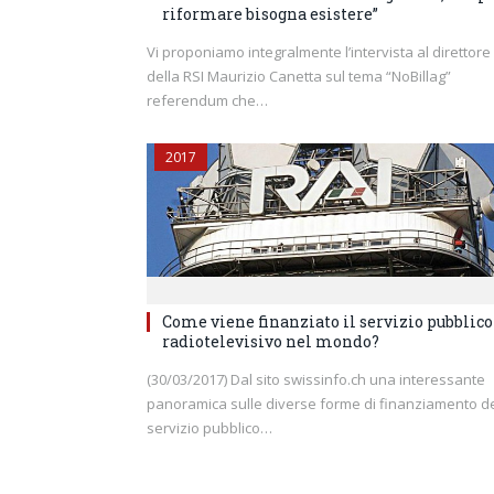
riformare bisogna esistere”
Vi proponiamo integralmente l’intervista al direttore
della RSI Maurizio Canetta sul tema “NoBillag”
referendum che…
2017
Come viene finanziato il servizio pubblico
radiotelevisivo nel mondo?
(30/03/2017) Dal sito swissinfo.ch una interessante
panoramica sulle diverse forme di finanziamento d
servizio pubblico…