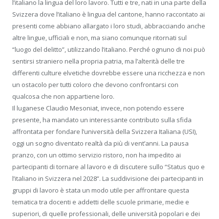
l’italiano la lingua del loro lavoro. Tutti e tre, nati in una parte della
Svizzera dove l’italiano è lingua del cantone, hanno raccontato ai
presenti come abbiano allargato i loro studi, abbracciando anche
altre lingue, ufficiali e non, ma siano comunque ritornati sul
“luogo del delitto”, utilizzando l’italiano. Perché ognuno di noi può
sentirsi straniero nella propria patria, ma l’alterità delle tre
differenti culture elvetiche dovrebbe essere una ricchezza e non
un ostacolo per tutti coloro che devono confrontarsi con
qualcosa che non appartiene loro.
Il luganese Claudio Mesoniat, invece, non potendo essere
presente, ha mandato un interessante contributo sulla sfida
affrontata per fondare l’università della Svizzera Italiana (USI),
oggi un sogno diventato realtà da più di vent’anni. La pausa
pranzo, con un ottimo servizio ristoro, non ha impedito ai
partecipanti di tornare al lavoro e di discutere sullo “Status quo e
l’italiano in Svizzera nel 2028”. La suddivisione dei partecipanti in
gruppi di lavoro è stata un modo utile per affrontare questa
tematica tra docenti e addetti delle scuole primarie, medie e
superiori, di quelle professionali, delle università popolari e dei