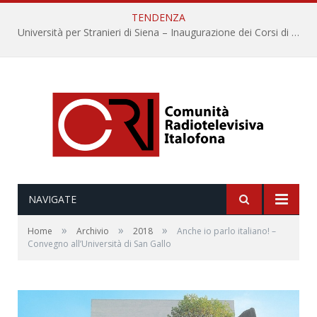
TENDENZA
Università per Stranieri di Siena – Inaugurazione dei Corsi di Lingua e Cultura Italiana, 109a annata
NAVIGATE
»
»
»
Home
Archivio
2018
Anche io parlo italiano! –
Convegno all’Università di San Gallo