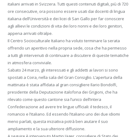
italiani arrivati in Svizzera. Tutti questi contenuti digitali, più di 720
ore consecutive, ora possono essere usati dai docenti di lingua
italiana dell’Università e dei licei di San Gallo per far conoscere
agli allievi le condizioni di vita dei loro nonni e dei loro genitori,
appena arrivati oltralpe.
Il Centro Socioculturale Italiano ha voluto terminare la serata
offrendo un aperitivo nella propria sede, cosa che ha permesso
a tutti gli intervenuti di continuare a discutere di queste tematiche
in atmosfera conviviale.
Sabato 24 marzo, gli interessati e gli addetti ai lavori si sono
spostati a Coira, nella sala del Gran Consiglio. L’apertura della
mattinata è stata affidata al gran consigliere Ilario Bondolfi,
presidente della Deputazione italofona dei Grigioni, che ha
rilevato come questo cantone sia l’unico dell’intera
Confederazione ad avere tre lingue ufficiali: il tedesco, il
romancio e l’italiano. Ed essendo l’italiano uno dei due idiomi
meno parlati, questa iniziativa potrà ben aiutare il suo
ampliamento e la sua ulteriore diffusione.
A seguire è intervenuto Martin Jäger, consigliere di Stato dei