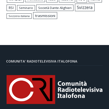
Svizzera
RSI
Società Dante Alighieri
Seminario
trasmissioni
Svizzera italiana
COMUNITA’ RADIOTELEVISIVA ITALOFONA