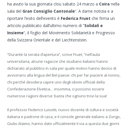
ha avuto la sua giornata clou sabato 24 marzo a
Coira
nella
sala del
Gran Consiglio Cantonale
“. A darne notizia e a
riportare l’esito dell’evento è
Federica Fruet
che firma un
articolo pubblicato dall’ultimo numero di “
Solidali e
Insieme
“, il foglio del Movimento Solidarietà e Progresso
della Svizzera Orientale e del Liechtenstein.
“Durante la serata d’apertura”, scrive Fruet, “nell’aula
universitaria, alcune ragazze che studiano italiano hanno
dichiarato al pubblico in sala per quale motivo hanno deciso di
avvicinarsi alla lingua del Bel paese: chi per far piacere al nonno,
chi perché desidera capire uno degli idiomi ufficiali della
Confederazione Elvetica… insomma, ci possono essere
numerose ragioni diverse: basta che ognuno trovi la sua!
Il professor Federico Luisetti, nuovo docente di cultura e società
italiana e padrone di casa, e il console generale italiano a Zurigo,
Giulio Alaimo, hanno dato ufficialmente il via a questa due giorni