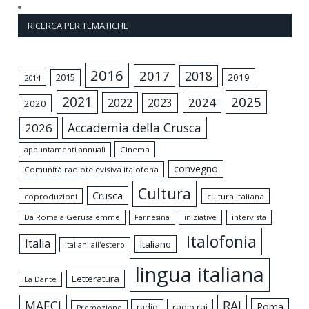
RICERCA PER TEMATICHE
2016
2017
2018
2015
2019
2014
2021
2025
2024
2022
2023
2020
Accademia della Crusca
2026
appuntamenti annuali
Cinema
convegno
Comunità radiotelevisiva italofona
Cultura
Crusca
coproduzioni
cultura Italiana
Da Roma a Gerusalemme
intervista
Farnesina
iniziative
Italofonia
Italia
italiano
italiani all'estero
lingua italiana
Letteratura
La Dante
MAECI
RAI
Roma
radio rai
radio
Promozione