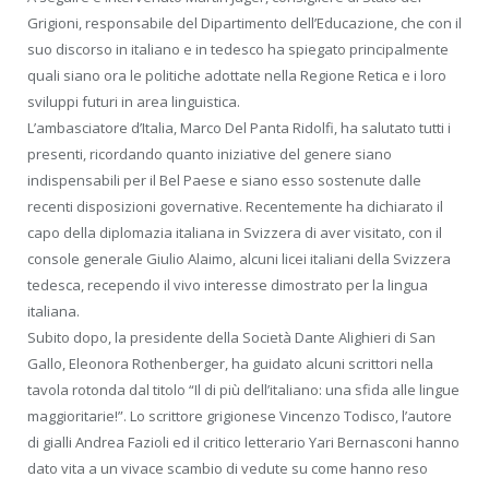
Grigioni, responsabile del Dipartimento dell’Educazione, che con il
suo discorso in italiano e in tedesco ha spiegato principalmente
quali siano ora le politiche adottate nella Regione Retica e i loro
sviluppi futuri in area linguistica.
L’ambasciatore d’Italia, Marco Del Panta Ridolfi, ha salutato tutti i
presenti, ricordando quanto iniziative del genere siano
indispensabili per il Bel Paese e siano esso sostenute dalle
recenti disposizioni governative. Recentemente ha dichiarato il
capo della diplomazia italiana in Svizzera di aver visitato, con il
console generale Giulio Alaimo, alcuni licei italiani della Svizzera
tedesca, recependo il vivo interesse dimostrato per la lingua
italiana.
Subito dopo, la presidente della Società Dante Alighieri di San
Gallo, Eleonora Rothenberger, ha guidato alcuni scrittori nella
tavola rotonda dal titolo “Il di più dell’italiano: una sfida alle lingue
maggioritarie!”. Lo scrittore grigionese Vincenzo Todisco, l’autore
di gialli Andrea Fazioli ed il critico letterario Yari Bernasconi hanno
dato vita a un vivace scambio di vedute su come hanno reso