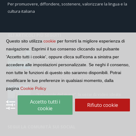
Per promuovere, diffondere, sostenere, valorizzare la lingua e la
cultura italiana
GLI ARTICOLI PIÙ SEGUITI
Questo sito utilizza
cookie
per fornirti la migliore esperienza di
navigazione. Esprimi il tuo consenso cliccando sul pulsante
'Accetto tutti i cookie', oppure clicca sull'icona a sinistra per
Università per Stranieri di Siena –
Inaugurazione dei Corsi di Lingua e Cultura
accedere alle impostazioni personalizzate. Se neghi il consenso,
Italiana, 109a annata
non tutte le funzioni di questo sito saranno disponibili. Potrai
modificare le tue preferenze in qualsiasi momento, dalla
pagina
Cookie Policy
“Le parole del mare”: la serie di video ideata
dall’Accademia della Crusca e dalla Lega Navale
Accetto tutti i
Rifiuto cookie
italiana
cookie
SEGUI LA COMUNITÀ SUI SOCIAL