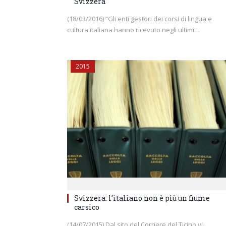
Svizzera
(18/03/2016) “Gli enti gestori dei corsi di lingua e
cultura italiana hanno ricevuto negli ultimi…
2015
Svizzera: l’italiano non è più un fiume
carsico
(14/07/2015) Dal sito del Corriere del Ticino vi