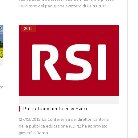
l’auditorio del padiglione svizzero di EXPO 2015 il…
2015
a
to
Più italiano nei licei svizzeri
(27/03/2015) La Conferenza dei direttori cantonali
della pubblica educazione (CDPE) ha approvato
giovedì a Berna…