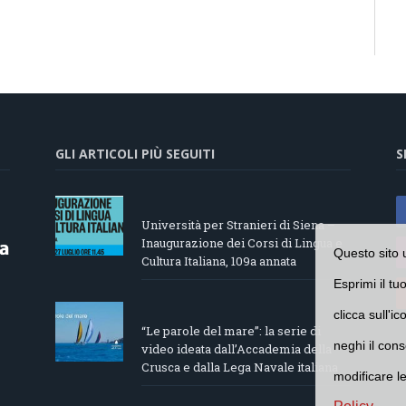
GLI ARTICOLI PIÙ SEGUITI
S
Università per Stranieri di Siena –
Inaugurazione dei Corsi di Lingua e
Questo sito 
Cultura Italiana, 109a annata
Esprimi il tu
clicca sull'i
“Le parole del mare”: la serie di
neghi il cons
video ideata dall’Accademia della
Crusca e dalla Lega Navale italiana
modificare l