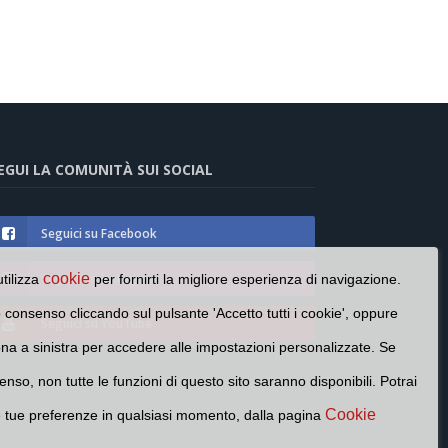
EGUI LA COMUNITÀ SUI SOCIAL
Seguici su Facebook
cookie
Seguici su Instagram
utilizza
per fornirti la migliore esperienza di navigazione.
o consenso cliccando sul pulsante 'Accetto tutti i cookie', oppure
Seguici su YouTube
cona a sinistra per accedere alle impostazioni personalizzate. Se
enso, non tutte le funzioni di questo sito saranno disponibili. Potrai
Cookie
e tue preferenze in qualsiasi momento, dalla pagina