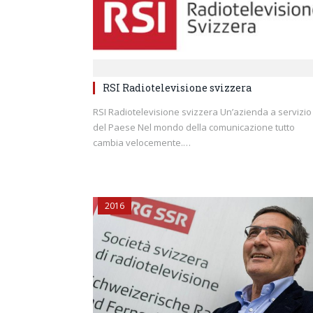
RSI Radiotelevisione svizzera
RSI Radiotelevisione svizzera Un’azienda a servizio
del Paese Nel mondo della comunicazione tutto
cambia velocemente.…
2016