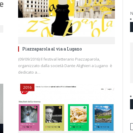
N
Piazzaparola al via a Lugano
(09/09/2016) Il festival letterario Piazzaparola,
organizzato dalla società Dante Alighieri a Lugano è
dedicato a…
2016