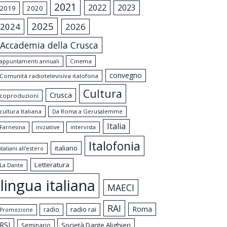
2021
2022
2023
2019
2020
2025
2024
2026
Accademia della Crusca
appuntamenti annuali
Cinema
convegno
Comunità radiotelevisiva italofona
Cultura
Crusca
coproduzioni
cultura Italiana
Da Roma a Gerusalemme
Italia
intervista
Farnesina
iniziative
Italofonia
italiano
italiani all'estero
Letteratura
La Dante
lingua italiana
MAECI
RAI
Roma
radio rai
radio
Promozione
RSI
Società Dante Alighieri
Seminario