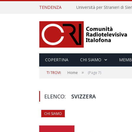
TENDENZA
COPERTINA
CHI SIAMO
MEMB
»
TI TROVI:
Home
(Page 7)
ELENCO:
SVIZZERA
CHI SIAMO