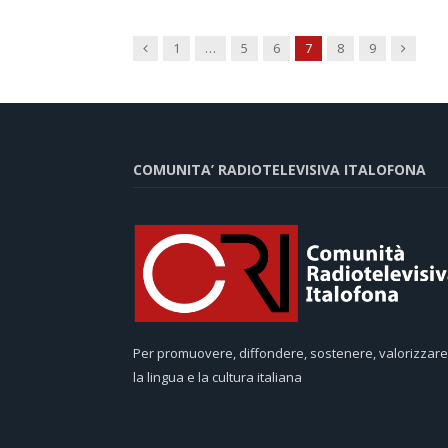
Previous
Next
1
…
5
6
7
8
9
COMUNITA’ RADIOTELEVISIVA ITALOFONA
Per promuovere, diffondere, sostenere, valorizzare
la lingua e la cultura italiana