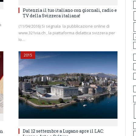
Potenzia il tuo italiano con giornali, radio e
TV della Svizzera italiana!
a
(11/04/2016) Si segnala la pubblicazione online di
www.321via.ch , la piattaforma didattica svizzera per
lo…
2015
Dal 12 settembre a Lugano apre il LAC:
in