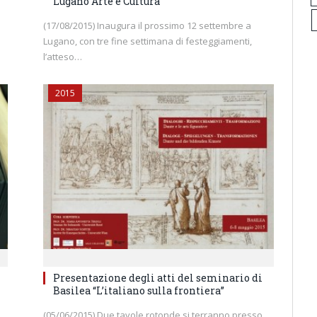
Lugano Arte e Cultura
(17/08/2015) Inaugura il prossimo 12 settembre a
Lugano, con tre fine settimana di festeggiamenti,
l’atteso…
2015
Presentazione degli atti del seminario di
Basilea “L’italiano sulla frontiera”
(05/06/2015) Due tavole rotonde si terranno presso