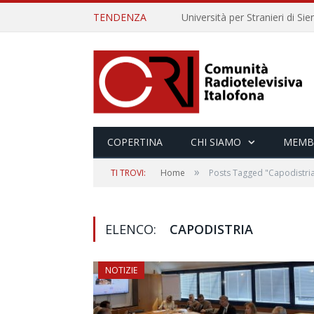
TENDENZA
COPERTINA
CHI SIAMO
MEMB
»
TI TROVI:
Home
Posts Tagged "Capodistri
ELENCO:
CAPODISTRIA
NOTIZIE