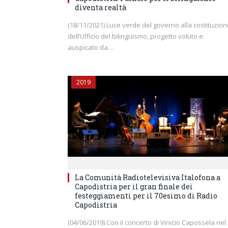
diventa realtà
(18/11/2021) Luce verde del governo alla costituzion
dell’Ufficio del bilinguismo, progetto voluto e
auspicato da…
2019
La Comunità Radiotelevisiva Italofona a
Capodistria per il gran finale dei
festeggiamenti per il 70esimo di Radio
Capodistria
(04/06/2019) Con il concerto di Vinicio Capossela nel