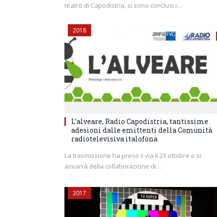
teatro di Capodistria, si sono conclusi i…
2018
L’alveare, Radio Capodistria, tantissime
adesioni dalle emittenti della Comunità
radiotelevisiva italofona
La trasmissione ha preso il via il 23 ottobre e si
avvarrà della collaborazione di…
2017