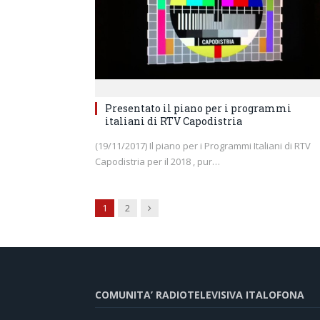
Presentato il piano per i programmi
italiani di RTV Capodistria
(19/11/2017) Il piano per i Programmi Italiani di RTV
Capodistria per il 2018 , pur…
Next
1
2
COMUNITA’ RADIOTELEVISIVA ITALOFONA