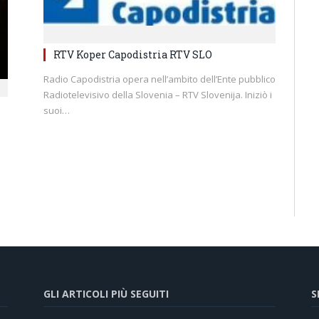
RTV Koper Capodistria RTV SLO
Radio Capodistria opera nell’ambito dell’Ente pubblico
Radiotelevisivo della Slovenia – RTV Slovenija. Iniziò i
suoi…
GLI ARTICOLI PIÙ SEGUITI
S