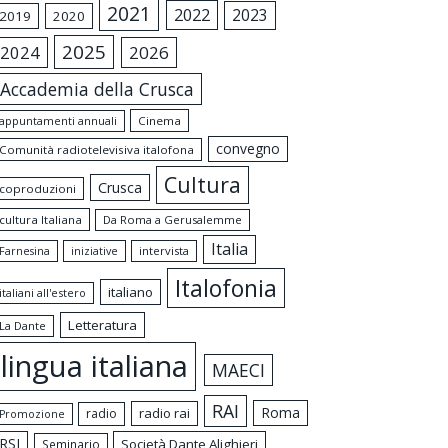
2021
2022
2023
2019
2020
2025
2024
2026
Accademia della Crusca
appuntamenti annuali
Cinema
convegno
Comunità radiotelevisiva italofona
Cultura
Crusca
coproduzioni
cultura Italiana
Da Roma a Gerusalemme
Italia
intervista
Farnesina
iniziative
Italofonia
italiano
italiani all'estero
Letteratura
La Dante
lingua italiana
MAECI
RAI
Roma
radio rai
radio
Promozione
RSI
Società Dante Alighieri
Seminario