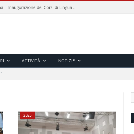
Università per Stranieri di Siena – Inaugurazione dei Corsi di Lingua e Cultura Italiana, 109a annata
RI
ATTIVITÀ
NOTIZIE
a"
2025