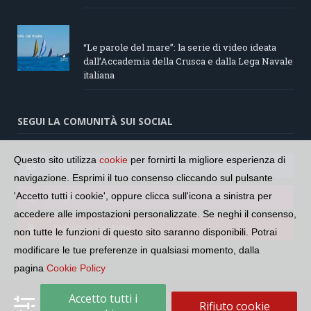
“Le parole del mare”: la serie di video ideata
dall’Accademia della Crusca e dalla Lega Navale
italiana
SEGUI LA COMUNITÀ SUI SOCIAL
Questo sito utilizza
cookie
per fornirti la migliore esperienza di
Seguici su Facebook
navigazione. Esprimi il tuo consenso cliccando sul pulsante
'Accetto tutti i cookie', oppure clicca sull'icona a sinistra per
Seguici su Instagram
accedere alle impostazioni personalizzate. Se neghi il consenso,
Seguici su YouTube
non tutte le funzioni di questo sito saranno disponibili. Potrai
modificare le tue preferenze in qualsiasi momento, dalla
pagina
Cookie Policy
Accetto tutti i
Copyright © 2026 Comunità Radiotelevisiva Italofona. CF:
Rifiuto cookie
97688700588