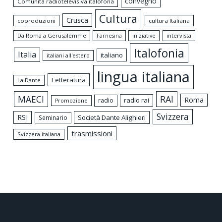
convegno
Comunità radiotelevisiva italofona
Cultura
Crusca
coproduzioni
cultura Italiana
Da Roma a Gerusalemme
intervista
Farnesina
iniziative
Italofonia
Italia
italiano
italiani all'estero
lingua italiana
Letteratura
La Dante
MAECI
RAI
Roma
radio rai
radio
Promozione
Svizzera
RSI
Società Dante Alighieri
Seminario
trasmissioni
Svizzera italiana