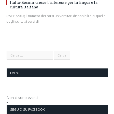
Italia-Bosnia: cresce l’interesse per la lingua e la
cultura italiana
(25/11/2013) Il numero dei corsi universitari disponibili e di quello
degli iscritti ai corsi di…
EVENTI
Non ci sono eventi
SEGUICI SU FACEBOOK