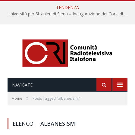
TENDENZA
Università per Stranieri di Siena – Inaugurazione dei Corsi di Lingua e Cultura Italiana, 109a annata
NAVIGATE
»
Home
Posts Tagged "albanesismi"
ELENCO:
ALBANESISMI