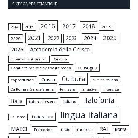
RICERCA PER TEMATICHE
2016
2017
2018
2015
2019
2014
2021
2025
2024
2022
2023
2020
Accademia della Crusca
2026
appuntamenti annuali
Cinema
convegno
Comunità radiotelevisiva italofona
Cultura
Crusca
coproduzioni
cultura Italiana
Da Roma a Gerusalemme
intervista
Farnesina
iniziative
Italofonia
Italia
italiano
italiani all'estero
lingua italiana
Letteratura
La Dante
MAECI
RAI
Roma
radio rai
radio
Promozione