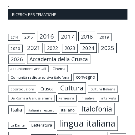
RICERCA PER TEMATICHE
2016
2017
2018
2015
2019
2014
2021
2025
2024
2022
2023
2020
Accademia della Crusca
2026
appuntamenti annuali
Cinema
convegno
Comunità radiotelevisiva italofona
Cultura
Crusca
coproduzioni
cultura Italiana
Da Roma a Gerusalemme
intervista
Farnesina
iniziative
Italofonia
Italia
italiano
italiani all'estero
lingua italiana
Letteratura
La Dante