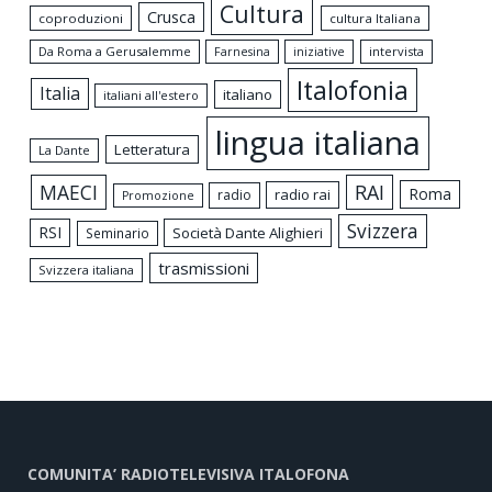
Cultura
Crusca
coproduzioni
cultura Italiana
Da Roma a Gerusalemme
intervista
Farnesina
iniziative
Italofonia
Italia
italiano
italiani all'estero
lingua italiana
Letteratura
La Dante
MAECI
RAI
Roma
radio rai
radio
Promozione
Svizzera
RSI
Società Dante Alighieri
Seminario
trasmissioni
Svizzera italiana
COMUNITA’ RADIOTELEVISIVA ITALOFONA