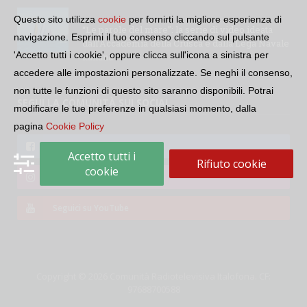
Questo sito utilizza
cookie
per fornirti la migliore esperienza di
“Le parole del mare”: la serie di video ideata
navigazione. Esprimi il tuo consenso cliccando sul pulsante
dall’Accademia della Crusca e dalla Lega Navale
'Accetto tutti i cookie', oppure clicca sull'icona a sinistra per
italiana
accedere alle impostazioni personalizzate. Se neghi il consenso,
non tutte le funzioni di questo sito saranno disponibili. Potrai
SEGUI LA COMUNITÀ SUI SOCIAL
modificare le tue preferenze in qualsiasi momento, dalla
pagina
Cookie Policy
Seguici su Facebook
Accetto tutti i
Rifiuto cookie
cookie
Seguici su Instagram
Seguici su YouTube
Copyright © 2026 Comunità Radiotelevisiva Italofona. CF:
97688700588