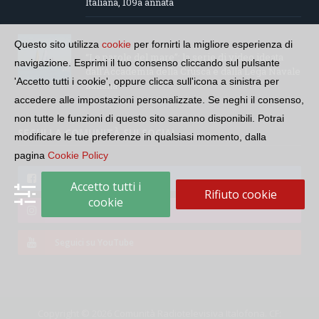
Italiana, 109a annata
Questo sito utilizza
cookie
per fornirti la migliore esperienza di
“Le parole del mare”: la serie di video ideata
navigazione. Esprimi il tuo consenso cliccando sul pulsante
dall’Accademia della Crusca e dalla Lega Navale
'Accetto tutti i cookie', oppure clicca sull'icona a sinistra per
italiana
accedere alle impostazioni personalizzate. Se neghi il consenso,
non tutte le funzioni di questo sito saranno disponibili. Potrai
SEGUI LA COMUNITÀ SUI SOCIAL
modificare le tue preferenze in qualsiasi momento, dalla
pagina
Cookie Policy
Seguici su Facebook
Accetto tutti i
Rifiuto cookie
cookie
Seguici su Instagram
Seguici su YouTube
Copyright © 2026 Comunità Radiotelevisiva Italofona. CF: