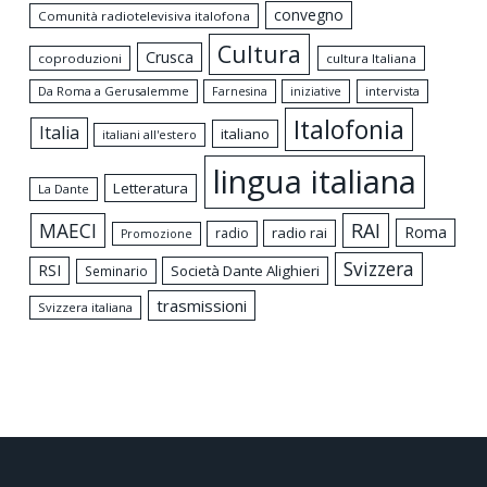
convegno
Comunità radiotelevisiva italofona
Cultura
Crusca
coproduzioni
cultura Italiana
Da Roma a Gerusalemme
intervista
Farnesina
iniziative
Italofonia
Italia
italiano
italiani all'estero
lingua italiana
Letteratura
La Dante
MAECI
RAI
Roma
radio rai
radio
Promozione
Svizzera
RSI
Società Dante Alighieri
Seminario
trasmissioni
Svizzera italiana