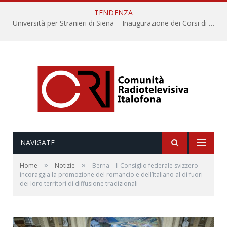
TENDENZA
Università per Stranieri di Siena – Inaugurazione dei Corsi di Lingua e Cultura Italiana, 109a annata
NAVIGATE
»
»
Home
Notizie
Berna – Il Consiglio federale svizzero
incoraggia la promozione del romancio e dell’italiano al di fuori
dei loro territori di diffusione tradizionali