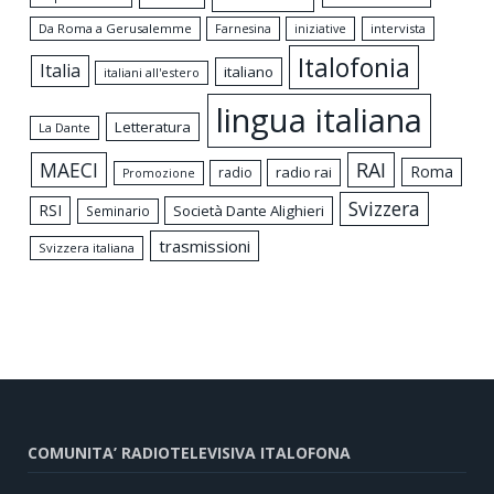
Da Roma a Gerusalemme
intervista
Farnesina
iniziative
Italofonia
Italia
italiano
italiani all'estero
lingua italiana
Letteratura
La Dante
MAECI
RAI
Roma
radio rai
radio
Promozione
Svizzera
RSI
Società Dante Alighieri
Seminario
trasmissioni
Svizzera italiana
COMUNITA’ RADIOTELEVISIVA ITALOFONA