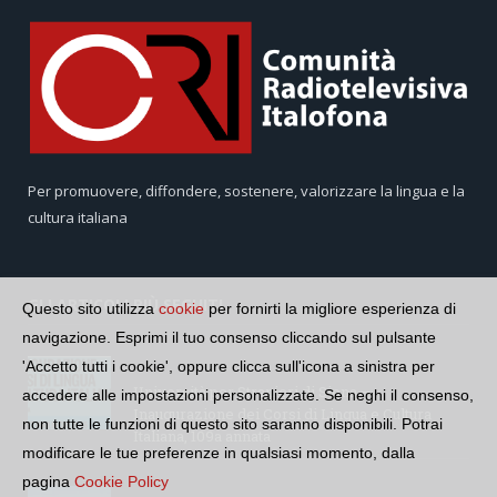
Per promuovere, diffondere, sostenere, valorizzare la lingua e la
cultura italiana
GLI ARTICOLI PIÙ SEGUITI
Questo sito utilizza
cookie
per fornirti la migliore esperienza di
navigazione. Esprimi il tuo consenso cliccando sul pulsante
'Accetto tutti i cookie', oppure clicca sull'icona a sinistra per
Università per Stranieri di Siena –
accedere alle impostazioni personalizzate. Se neghi il consenso,
Inaugurazione dei Corsi di Lingua e Cultura
non tutte le funzioni di questo sito saranno disponibili. Potrai
Italiana, 109a annata
modificare le tue preferenze in qualsiasi momento, dalla
pagina
Cookie Policy