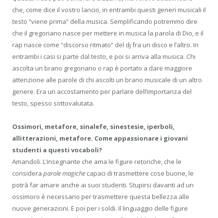
che, come dice il vostro lancio, in entrambi questi generi musicali il
testo “viene prima” della musica. Semplificando potremmo dire
che il gregoriano nasce per mettere in musica la parola di Dio, e il
rap nasce come “discorso ritmato” del dj fra un disco e l’altro. In
entrambi i casi si parte dal testo, e poi si arriva alla musica. Chi
ascolta un brano gregoriano o rap è portato a dare maggiore
attenzione alle parole di chi ascolti un brano musicale di un altro
genere. Era un accostamento per parlare dell’importanza del
testo, spesso sottovalutata.
Ossimori, metafore, sinalefe, sinestesie, iperboli,
allitterazioni, metafore. Come appassionare i giovani
studenti a questi vocaboli?
Amandoli. L’insegnante che ama le figure retoriche, che le
considera
parole magiche
capaci di trasmettere cose buone, le
potrà far amare anche ai suoi studenti. Stupirsi davanti ad un
ossimoro è necessario per trasmettere questa bellezza alle
nuove generazioni. E poi per i soldi. Il linguaggio delle figure