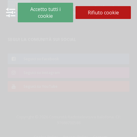
“Le parole del mare”: la serie di video ideata
Accetto tutti i
Rifiuto cookie
dall’Accademia della Crusca e dalla Lega Navale
cookie
italiana
SEGUI LA COMUNITÀ SUI SOCIAL
Seguici su Facebook
Seguici su Instagram
Seguici su YouTube
Copyright © 2026 Comunità Radiotelevisiva Italofona. CF:
97688700588