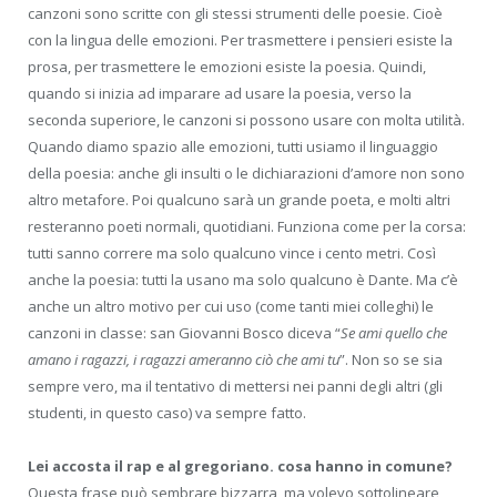
canzoni sono scritte con gli stessi strumenti delle poesie. Cioè
con la lingua delle emozioni. Per trasmettere i pensieri esiste la
prosa, per trasmettere le emozioni esiste la poesia. Quindi,
quando si inizia ad imparare ad usare la poesia, verso la
seconda superiore, le canzoni si possono usare con molta utilità.
Quando diamo spazio alle emozioni, tutti usiamo il linguaggio
della poesia: anche gli insulti o le dichiarazioni d’amore non sono
altro metafore. Poi qualcuno sarà un grande poeta, e molti altri
resteranno poeti normali, quotidiani. Funziona come per la corsa:
tutti sanno correre ma solo qualcuno vince i cento metri. Così
anche la poesia: tutti la usano ma solo qualcuno è Dante. Ma c’è
anche un altro motivo per cui uso (come tanti miei colleghi) le
canzoni in classe: san Giovanni Bosco diceva “
Se ami quello che
amano i ragazzi, i ragazzi ameranno ciò che ami tu
”. Non so se sia
sempre vero, ma il tentativo di mettersi nei panni degli altri (gli
studenti, in questo caso) va sempre fatto.
Lei accosta il rap e al gregoriano. cosa hanno in comune?
Questa frase può sembrare bizzarra, ma volevo sottolineare