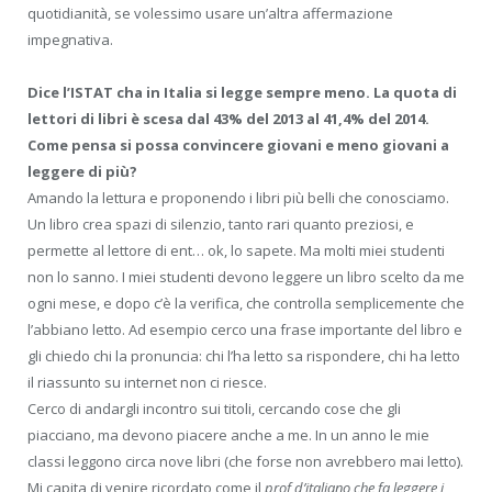
quotidianità, se volessimo usare un’altra affermazione
impegnativa.
Dice l’ISTAT cha in Italia si legge sempre meno. La quota di
lettori di libri è scesa dal 43% del 2013 al 41,4% del 2014.
Come pensa si possa convincere giovani e meno giovani a
leggere di più?
Amando la lettura e proponendo i libri più belli che conosciamo.
Un libro crea spazi di silenzio, tanto rari quanto preziosi, e
permette al lettore di ent… ok, lo sapete. Ma molti miei studenti
non lo sanno. I miei studenti devono leggere un libro scelto da me
ogni mese, e dopo c’è la verifica, che controlla semplicemente che
l’abbiano letto. Ad esempio cerco una frase importante del libro e
gli chiedo chi la pronuncia: chi l’ha letto sa rispondere, chi ha letto
il riassunto su internet non ci riesce.
Cerco di andargli incontro sui titoli, cercando cose che gli
piacciano, ma devono piacere anche a me. In un anno le mie
classi leggono circa nove libri (che forse non avrebbero mai letto).
Mi capita di venire ricordato come il
prof d’italiano che fa leggere i