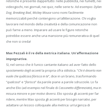
retoriche è presente dappertutto: nelle pubblicità, nei fumetti, nei
videogiochi, nei giornali, nei quiz, nelle serie tv. Ad esempio:
Dylan
Dog, Breaking Bad, Mickey Mouse
sono nomi facilmente
memorizzabili perché contengono un’allitterazione. Chi voglia
lavorare nel mondo della creatività e della comunicazione non
può farne a meno. Imparare ad usare le figure retoriche
potrebbe essere anche una mansione più remunerativa di quel
che non si creda!
Max Pezzali è il re della metrica italiana. Un’affermazione
impegnativa.
Sì, nel senso che è l’unico cantante italiano ad aver fatto dello
spostamento degli accenti
la propria cifra stilistica. “
Chi è deserto non
vuole che quàlcosa fiòrisca in te
”, dice in un brano, trasformando
“
qualcosa
” e “
fiorisca
” da parole piane a parole sdrucciole. Lo fa
anche Elio (ad esempio nel finale di
Cassonetto differenziato
), ma in
misura minore e per motivi diversi. Elio sposta gli accenti per far
ridere, mentre Max sposta gli accenti per bisogni narrativi, per
adattare un lessico colloquiale alla metrica: un’urgenza di