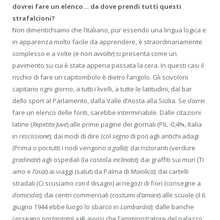
dovrei fare un elenco… da dove prendi tutti questi
strafalcioni?
Non dimentichiamo che l’italiano, pur essendo una lingua logica e
in apparenza molto facile da apprendere, è straordinariamente
complesso e a volte (e non
avvolte
) si presenta come un
pavimento su cui è stata appena passata la cera. In questi casi il
rischio di fare un capitombolo è dietro l’angolo. Gli scivoloni
capitano ogni giorno, a tutti i livelli, a tutte le latitudini, dal bar
dello sport al Parlamento, dalla Valle d’Aosta alla Sicilia. Se
dovrei
fare un elenco delle fonti, sarebbe interminabile. Dalle citazioni
latine (
Repetita Juve
) alle prime pagine dei giornali (PIL -0,4%, Italia
in
rescissione
); dai modi di dire (col
segno
di poi) agli antichi adagi
(Prima o poi tutti i nodi vengono
a galla
); dai ristoranti (verdure
gradinate
) agli ospedali (la costola
inclinata
); dai graffiti sui muri (Ti
amo e
l’osai
) ai viaggi (saluti da Palma di
Maiolica
); dai cartelli
stradali (Ci scusiamo
con
il disagio) ai negozi di fiori (consegne a
domicidio
); dai centri commerciali (costumi
d’amare
) alle scuole (il 6
giugno 1944 ebbe luogo lo sbarco in
Lombardia
); dalle banche
(assegno
postargato
) agli avvisi che l’amministratore del palazzo