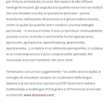
per fortuna arrestando; la sorte del
ciaone
e di altri effimeri
neologismi mi pare già segnata (tra qualche mese non ne resterà
che uno sbiadito ricordo); la questione
apericena
– parola
macedonia, dall’aspetto disarmonico e il genere tuttora incerto,
contro la quale da qualche anno conduco una mia battaglia
personale – è ancora irrisolta. Il virus si riproduce continuamente,
assume nuove, orrende e cacofoniche forme (aperipranzo,
aperisushi, aperipiscina, aperishopping, apericeretta,
aperikaraoke…), si replica in un delirante
aperiaperitivo
, si sublima
in un onnicomprensivo e poco comprensibile
aperitutto
. Ma
riusciremo a trovare l’antidoto. Ne sono certo.
Terminiamo con un tuo suggerimento: “se avete ancora dubbi, vi
consiglio di consultare sempre un vocabolario della lingua
italiana o di cercare una risposta sul DOP (Dizionario italiano
multimediale e multilingue d’Ortografia e di Pronunzia; lo trovate
su Internet:
www.dizionario.rai.it
”.