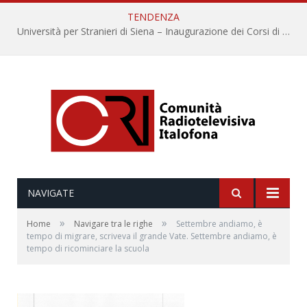
TENDENZA
Università per Stranieri di Siena – Inaugurazione dei Corsi di Lingua e Cultura Italiana, 109a annata
NAVIGATE
»
»
Home
Navigare tra le righe
Settembre andiamo, è
tempo di migrare, scriveva il grande Vate. Settembre andiamo, è
tempo di ricominciare la scuola