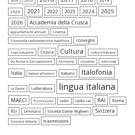
2015
2019
2014
2021
2025
2024
2022
2023
2020
Accademia della Crusca
2026
appuntamenti annuali
Cinema
convegno
Comunità radiotelevisiva italofona
Cultura
Crusca
coproduzioni
cultura Italiana
Da Roma a Gerusalemme
intervista
Farnesina
iniziative
Italofonia
Italia
italiano
italiani all'estero
lingua italiana
Letteratura
La Dante
MAECI
RAI
Roma
radio rai
radio
Promozione
Svizzera
RSI
Società Dante Alighieri
Seminario
trasmissioni
Svizzera italiana