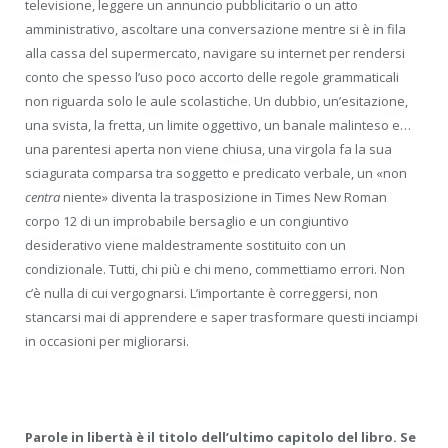
televisione, leggere un annuncio pubblicitario o un atto
amministrativo, ascoltare una conversazione mentre si è in fila
alla cassa del supermercato, navigare su internet per rendersi
conto che spesso l’uso poco accorto delle regole grammaticali
non riguarda solo le aule scolastiche. Un dubbio, un’esitazione,
una svista, la fretta, un limite oggettivo, un banale malinteso e…
una parentesi aperta non viene chiusa, una virgola fa la sua
sciagurata comparsa tra soggetto e predicato verbale, un «non
centra
niente» diventa la trasposizione in Times New Roman
corpo 12 di un improbabile bersaglio e un congiuntivo
desiderativo viene maldestramente sostituito con un
condizionale. Tutti, chi più e chi meno, commettiamo errori. Non
c’è nulla di cui vergognarsi. L’importante è correggersi, non
stancarsi mai di apprendere e saper trasformare questi inciampi
in occasioni per migliorarsi.
Parole in libertà è il titolo dell’ultimo capitolo del libro. Se