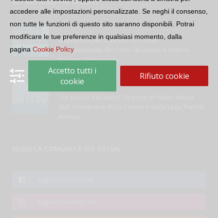
GLI ARTICOLI PIÙ SEGUITI
accedere alle impostazioni personalizzate. Se neghi il consenso,
non tutte le funzioni di questo sito saranno disponibili. Potrai
modificare le tue preferenze in qualsiasi momento, dalla
Università per Stranieri di Siena –
pagina
Cookie Policy
Inaugurazione dei Corsi di Lingua e Cultura
Italiana, 109a annata
Accetto tutti i
Rifiuto cookie
cookie
“Le parole del mare”: la serie di video ideata
dall’Accademia della Crusca e dalla Lega Navale
italiana
SEGUI LA COMUNITÀ SUI SOCIAL
Seguici su Facebook
Seguici su Instagram