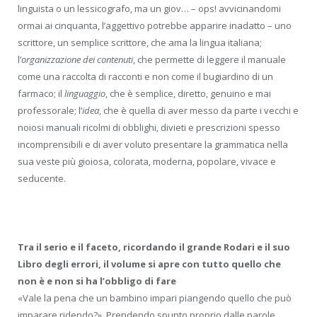
linguista o un lessicografo, ma un giov… – ops! avvicinandomi
ormai ai cinquanta, l’aggettivo potrebbe apparire inadatto – uno
scrittore, un semplice scrittore, che ama la lingua italiana;
l’
organizzazione dei contenuti
, che permette di leggere il manuale
come una raccolta di racconti e non come il bugiardino di un
farmaco; il
linguaggio
, che è semplice, diretto, genuino e mai
professorale; l’
idea
, che è quella di aver messo da parte i vecchi e
noiosi manuali ricolmi di obblighi, divieti e prescrizioni spesso
incomprensibili e di aver voluto presentare la grammatica nella
sua veste più gioiosa, colorata, moderna, popolare, vivace e
seducente.
Tra il serio e il faceto, ricordando il grande Rodari e il suo
Libro degli errori, il volume si apre con tutto quello che
non è e non si ha l’obbligo di fare
«Vale la pena che un bambino impari piangendo quello che può
imparare ridendo?». Prendendo spunto proprio dalle parole