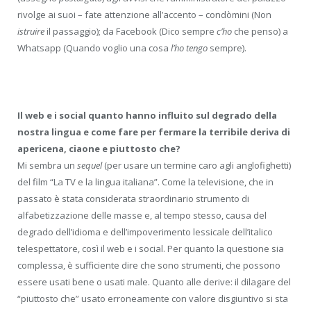
rivolge ai suoi – fate attenzione all’accento – condòmini (Non
istruire
il passaggio); da Facebook (Dico sempre
c’ho
che penso) a
Whatsapp (Quando voglio una cosa
l’ho
tengo
sempre).
Il web e i social quanto hanno influito sul degrado della
nostra lingua e come fare per fermare la terribile deriva di
apericena, ciaone e piuttosto che?
Mi sembra un
sequel
(per usare un termine caro agli anglofighetti)
del film “La TV e la lingua italiana”. Come la televisione, che in
passato è stata considerata straordinario strumento di
alfabetizzazione delle masse e, al tempo stesso, causa del
degrado dell’idioma e dell’impoverimento lessicale dell’italico
telespettatore, così il web e i social. Per quanto la questione sia
complessa, è sufficiente dire che sono strumenti, che possono
essere usati bene o usati male. Quanto alle derive: il dilagare del
“piuttosto che” usato erroneamente con valore disgiuntivo si sta