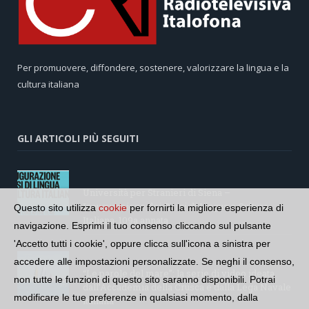
Per promuovere, diffondere, sostenere, valorizzare la lingua e la
cultura italiana
GLI ARTICOLI PIÙ SEGUITI
Università per Stranieri di Siena –
Inaugurazione dei Corsi di Lingua e Cultura
Questo sito utilizza
cookie
per fornirti la migliore esperienza di
Italiana, 109a annata
navigazione. Esprimi il tuo consenso cliccando sul pulsante
'Accetto tutti i cookie', oppure clicca sull'icona a sinistra per
accedere alle impostazioni personalizzate. Se neghi il consenso,
“Le parole del mare”: la serie di video ideata
non tutte le funzioni di questo sito saranno disponibili. Potrai
dall’Accademia della Crusca e dalla Lega Navale
modificare le tue preferenze in qualsiasi momento, dalla
italiana