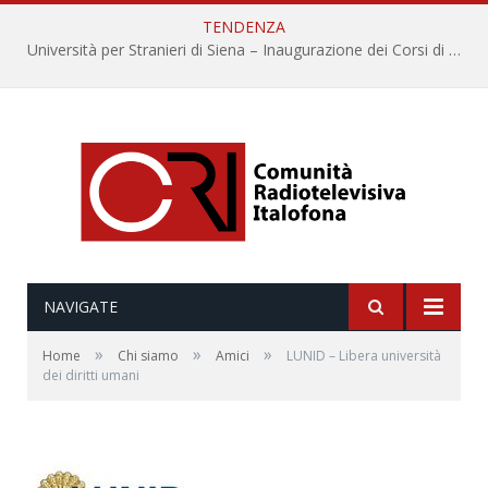
TENDENZA
Università per Stranieri di Siena – Inaugurazione dei Corsi di Lingua e Cultura Italiana, 109a annata
NAVIGATE
»
»
»
Home
Chi siamo
Amici
LUNID – Libera università
dei diritti umani