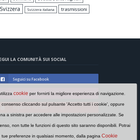
Svizzera
trasmissioni
Svizzera italiana
EGUI LA COMUNITÀ SUI SOCIAL
Seguici su Facebook
Seguici su Instagram
cookie
utilizza
per fornirti la migliore esperienza di navigazione.
o consenso cliccando sul pulsante 'Accetto tutti i cookie', oppure
Seguici su YouTube
cona a sinistra per accedere alle impostazioni personalizzate. Se
enso, non tutte le funzioni di questo sito saranno disponibili. Potrai
Cookie
e tue preferenze in qualsiasi momento, dalla pagina