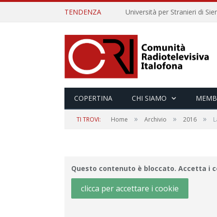
TENDENZA
COPERTINA
CHI SIAMO
MEMB
»
»
»
TI TROVI:
Home
Archivio
2016
L
Questo contenuto è bloccato. Accetta i co
clicca per accettare i cookie