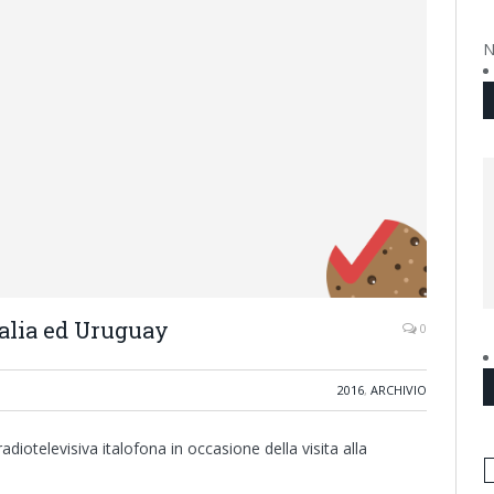
N
talia ed Uruguay
0
2016
,
ARCHIVIO
diotelevisiva italofona in occasione della visita alla