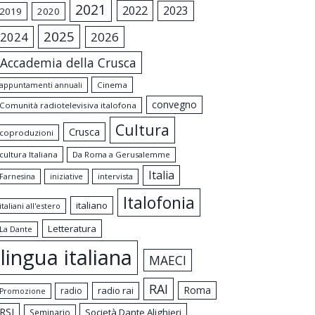
2021
2022
2023
2019
2020
2025
2024
2026
Accademia della Crusca
appuntamenti annuali
Cinema
convegno
Comunità radiotelevisiva italofona
Cultura
Crusca
coproduzioni
cultura Italiana
Da Roma a Gerusalemme
Italia
intervista
Farnesina
iniziative
Italofonia
italiano
italiani all'estero
Letteratura
La Dante
lingua italiana
MAECI
RAI
Roma
radio rai
radio
Promozione
RSI
Società Dante Alighieri
Seminario