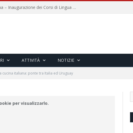
Università per Stranieri di Siena – Inaugurazione dei Corsi di Lingua e Cultura Italiana, 109a annata
RI
ATTIVITÀ
NOTIZIE
a cucina italiana: ponte tra Italia ed Uruguay
okie per visualizzarlo.