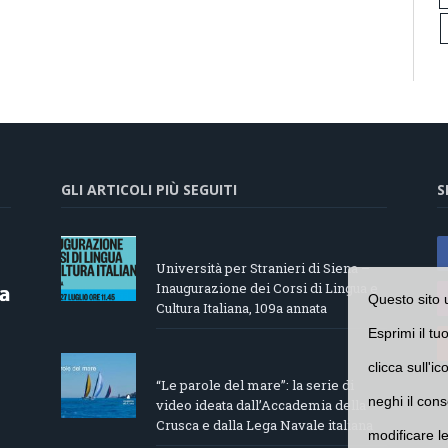
GLI ARTICOLI PIÙ SEGUITI
S
Università per Stranieri di Siena –
Inaugurazione dei Corsi di Lingua e
Questo sito 
Cultura Italiana, 109a annata
Esprimi il tu
clicca sull'i
“Le parole del mare”: la serie di
neghi il cons
video ideata dall’Accademia della
Crusca e dalla Lega Navale italiana
modificare l