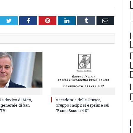
Twitter
Facebook
Pinterest
LinkedIn
Tumblr
Email
 Ludovico di Meo,
Accademia della Crusca,
 generale di San
Gruppo Incipit si esprime sul
RTV
“Piano Scuola 4.0”