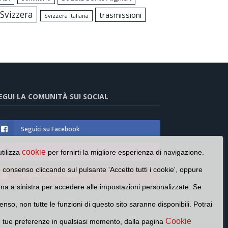
Svizzera
trasmissioni
Svizzera italiana
EGUI LA COMUNITÀ SUI SOCIAL
Seguici su Facebook
Seguici su Instagram
cookie
utilizza
per fornirti la migliore esperienza di navigazione.
o consenso cliccando sul pulsante 'Accetto tutti i cookie', oppure
Seguici su YouTube
cona a sinistra per accedere alle impostazioni personalizzate. Se
enso, non tutte le funzioni di questo sito saranno disponibili. Potrai
Cookie
e tue preferenze in qualsiasi momento, dalla pagina