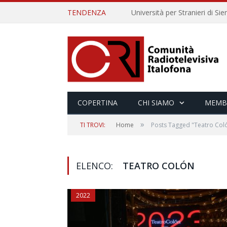
TENDENZA
COPERTINA
CHI SIAMO
MEMB
»
TI TROVI:
Home
Posts Tagged "Teatro Col
ELENCO:
TEATRO COLÓN
2022