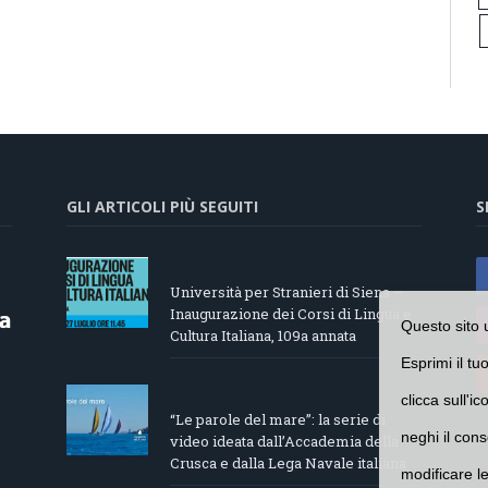
GLI ARTICOLI PIÙ SEGUITI
S
Università per Stranieri di Siena –
Inaugurazione dei Corsi di Lingua e
Questo sito 
Cultura Italiana, 109a annata
Esprimi il tu
clicca sull'i
“Le parole del mare”: la serie di
neghi il cons
video ideata dall’Accademia della
Crusca e dalla Lega Navale italiana
modificare l