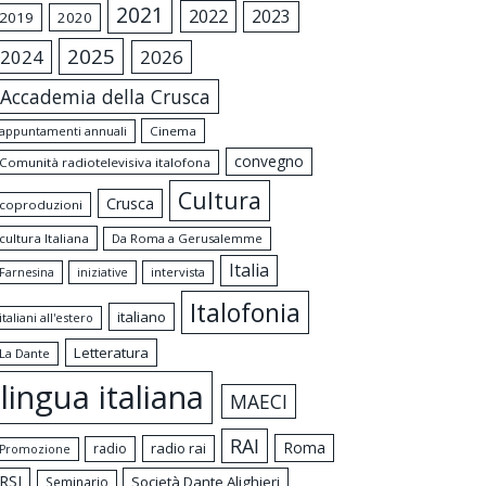
2021
2022
2023
2019
2020
2025
2024
2026
Accademia della Crusca
appuntamenti annuali
Cinema
convegno
Comunità radiotelevisiva italofona
Cultura
Crusca
coproduzioni
cultura Italiana
Da Roma a Gerusalemme
Italia
intervista
Farnesina
iniziative
Italofonia
italiano
italiani all'estero
Letteratura
La Dante
lingua italiana
MAECI
RAI
Roma
radio rai
radio
Promozione
RSI
Società Dante Alighieri
Seminario