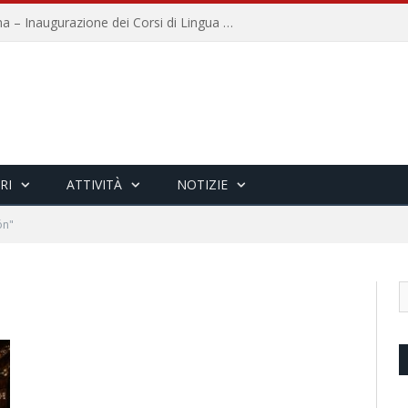
Università per Stranieri di Siena – Inaugurazione dei Corsi di Lingua e Cultura Italiana, 109a annata
RI
ATTIVITÀ
NOTIZIE
ón"