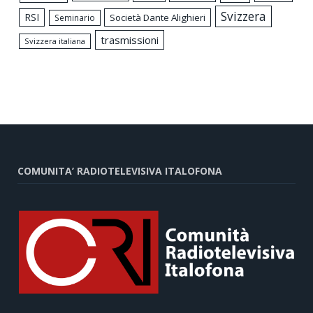
Svizzera
RSI
Società Dante Alighieri
Seminario
trasmissioni
Svizzera italiana
COMUNITA’ RADIOTELEVISIVA ITALOFONA