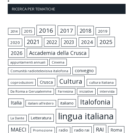
RICERCA PER TEMATICHE
2016
2017
2018
2015
2019
2014
2021
2025
2024
2022
2023
2020
Accademia della Crusca
2026
appuntamenti annuali
Cinema
convegno
Comunità radiotelevisiva italofona
Cultura
Crusca
coproduzioni
cultura Italiana
Da Roma a Gerusalemme
intervista
Farnesina
iniziative
Italofonia
Italia
italiano
italiani all'estero
lingua italiana
Letteratura
La Dante
MAECI
RAI
Roma
radio rai
radio
Promozione