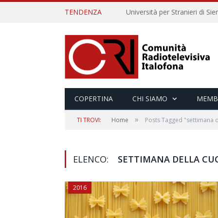
TENDENZA
COPERTINA
CHI SIAMO
MEMB
»
TI TROVI:
Home
Posts Tagged "settimana de
ELENCO:
SETTIMANA DELLA CUC
2016