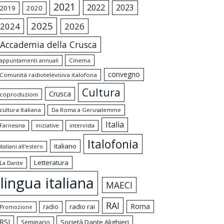
2021
2022
2023
2019
2020
2025
2024
2026
Accademia della Crusca
appuntamenti annuali
Cinema
convegno
Comunità radiotelevisiva italofona
Cultura
Crusca
coproduzioni
cultura Italiana
Da Roma a Gerusalemme
Italia
intervista
Farnesina
iniziative
Italofonia
italiano
italiani all'estero
Letteratura
La Dante
lingua italiana
MAECI
RAI
Roma
radio rai
radio
Promozione
RSI
Società Dante Alighieri
Seminario