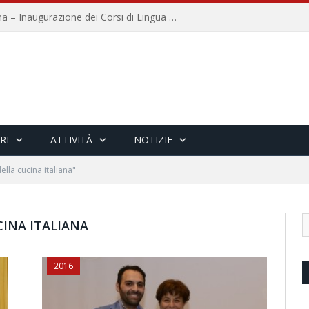
Università per Stranieri di Siena – Inaugurazione dei Corsi di Lingua e Cultura Italiana, 109a annata
RI
ATTIVITÀ
NOTIZIE
lla cucina italiana"
INA ITALIANA
2016