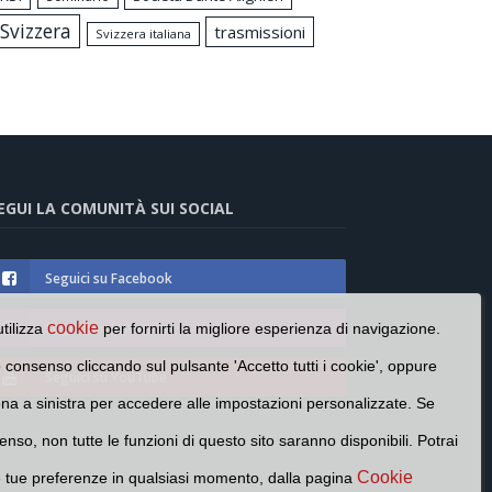
Svizzera
trasmissioni
Svizzera italiana
EGUI LA COMUNITÀ SUI SOCIAL
Seguici su Facebook
Seguici su Instagram
cookie
utilizza
per fornirti la migliore esperienza di navigazione.
o consenso cliccando sul pulsante 'Accetto tutti i cookie', oppure
Seguici su YouTube
cona a sinistra per accedere alle impostazioni personalizzate. Se
enso, non tutte le funzioni di questo sito saranno disponibili. Potrai
Cookie
e tue preferenze in qualsiasi momento, dalla pagina