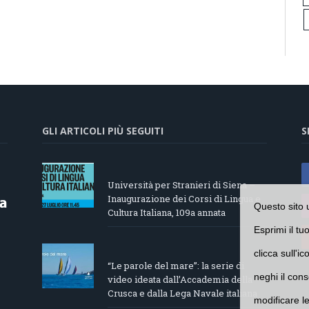
GLI ARTICOLI PIÙ SEGUITI
S
Università per Stranieri di Siena –
Inaugurazione dei Corsi di Lingua e
Questo sito 
Cultura Italiana, 109a annata
Esprimi il tu
clicca sull'i
“Le parole del mare”: la serie di
neghi il cons
video ideata dall’Accademia della
Crusca e dalla Lega Navale italiana
modificare l