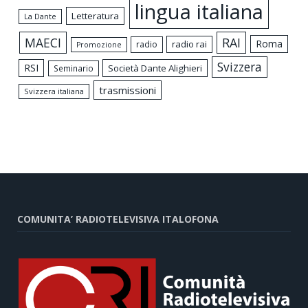
lingua italiana
Letteratura
La Dante
MAECI
RAI
Roma
radio rai
radio
Promozione
Svizzera
RSI
Società Dante Alighieri
Seminario
trasmissioni
Svizzera italiana
COMUNITA’ RADIOTELEVISIVA ITALOFONA