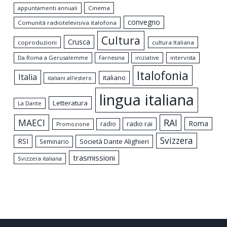
appuntamenti annuali
Cinema
convegno
Comunità radiotelevisiva italofona
Cultura
Crusca
coproduzioni
cultura Italiana
Da Roma a Gerusalemme
intervista
Farnesina
iniziative
Italofonia
Italia
italiano
italiani all'estero
lingua italiana
Letteratura
La Dante
MAECI
RAI
Roma
radio rai
radio
Promozione
Svizzera
RSI
Società Dante Alighieri
Seminario
trasmissioni
Svizzera italiana