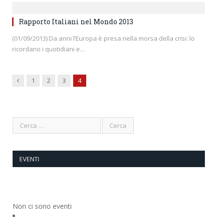
Rapporto Italiani nel Mondo 2013
(01/09/2013) Da anni l’Europa è presa nella morsa della crisi: lo
ricordano i quotidiani e…
Previous
1
2
3
4
EVENTI
Non ci sono eventi