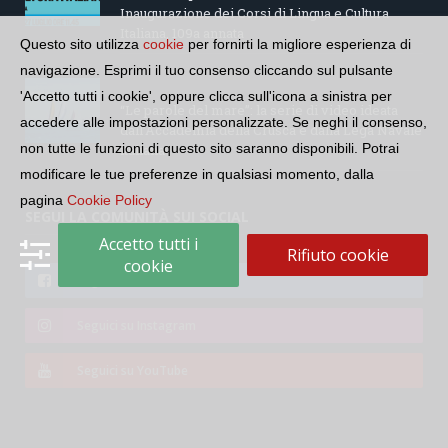
Inaugurazione dei Corsi di Lingua e Cultura
Italiana, 109a annata
Questo sito utilizza
cookie
per fornirti la migliore esperienza di
navigazione. Esprimi il tuo consenso cliccando sul pulsante
'Accetto tutti i cookie', oppure clicca sull'icona a sinistra per
“Le parole del mare”: la serie di video ideata
accedere alle impostazioni personalizzate. Se neghi il consenso,
dall’Accademia della Crusca e dalla Lega Navale
non tutte le funzioni di questo sito saranno disponibili. Potrai
italiana
modificare le tue preferenze in qualsiasi momento, dalla
pagina
Cookie Policy
SEGUI LA COMUNITÀ SUI SOCIAL
Accetto tutti i
Rifiuto cookie
cookie
Seguici su Facebook
Seguici su Instagram
Seguici su YouTube