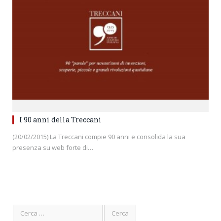
I 90 anni della Treccani
(20/02/2015) La Treccani compie 90 anni e consolida la sua
presenza su web forte di…