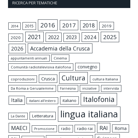
RICERCA PER TEMATICHE
2016
2017
2018
2015
2019
2014
2021
2025
2024
2022
2023
2020
Accademia della Crusca
2026
appuntamenti annuali
Cinema
convegno
Comunità radiotelevisiva italofona
Cultura
Crusca
coproduzioni
cultura Italiana
Da Roma a Gerusalemme
intervista
Farnesina
iniziative
Italofonia
Italia
italiano
italiani all'estero
lingua italiana
Letteratura
La Dante
MAECI
RAI
Roma
radio rai
radio
Promozione