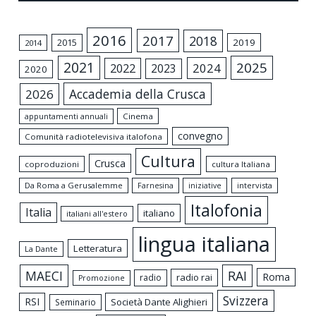
2016
2017
2018
2015
2019
2014
2021
2025
2024
2022
2023
2020
Accademia della Crusca
2026
appuntamenti annuali
Cinema
convegno
Comunità radiotelevisiva italofona
Cultura
Crusca
coproduzioni
cultura Italiana
Da Roma a Gerusalemme
intervista
Farnesina
iniziative
Italofonia
Italia
italiano
italiani all'estero
lingua italiana
Letteratura
La Dante
MAECI
RAI
Roma
radio rai
radio
Promozione
Svizzera
RSI
Società Dante Alighieri
Seminario