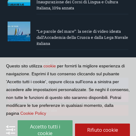
Inaugurazione dei Corsi di Lingua e Cultura
Italiana, 109a annata
“Le parole del mare”: la serie di video ideata
dall’Accademia della Crusca e dalla Lega Navale
italiana
SEGUI LA COMUNITÀ SUI SOCIAL
Questo sito utilizza
cookie
per fornirti la migliore esperienza di
navigazione. Esprimi il tuo consenso cliccando sul pulsante
'Accetto tutti i cookie', oppure clicca sull'icona a sinistra per
Seguici su Facebook
accedere alle impostazioni personalizzate. Se neghi il consenso,
Seguici su Instagram
non tutte le funzioni di questo sito saranno disponibili. Potrai
modificare le tue preferenze in qualsiasi momento, dalla
Seguici su YouTube
pagina
Cookie Policy
Accetto tutti i
Rifiuto cookie
cookie