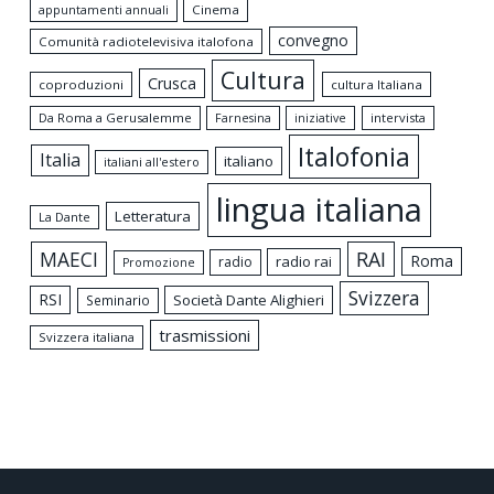
appuntamenti annuali
Cinema
convegno
Comunità radiotelevisiva italofona
Cultura
Crusca
coproduzioni
cultura Italiana
Da Roma a Gerusalemme
intervista
Farnesina
iniziative
Italofonia
Italia
italiano
italiani all'estero
lingua italiana
Letteratura
La Dante
MAECI
RAI
Roma
radio rai
radio
Promozione
Svizzera
RSI
Società Dante Alighieri
Seminario
trasmissioni
Svizzera italiana