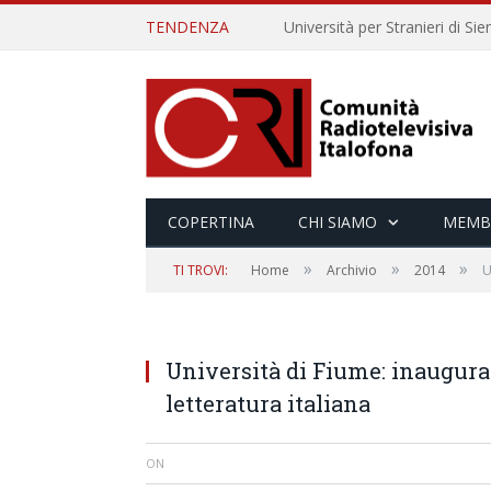
TENDENZA
COPERTINA
CHI SIAMO
MEMB
»
»
»
TI TROVI:
Home
Archivio
2014
U
Università di Fiume: inaugurat
letteratura italiana
ON