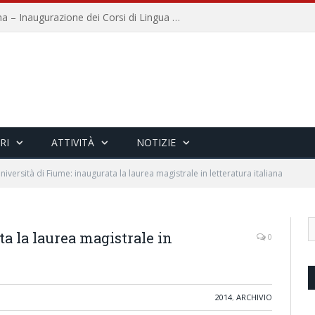
Università per Stranieri di Siena – Inaugurazione dei Corsi di Lingua e Cultura Italiana, 109a annata
RI
ATTIVITÀ
NOTIZIE
niversità di Fiume: inaugurata la laurea magistrale in letteratura italiana
a la laurea magistrale in
0
2014
,
ARCHIVIO