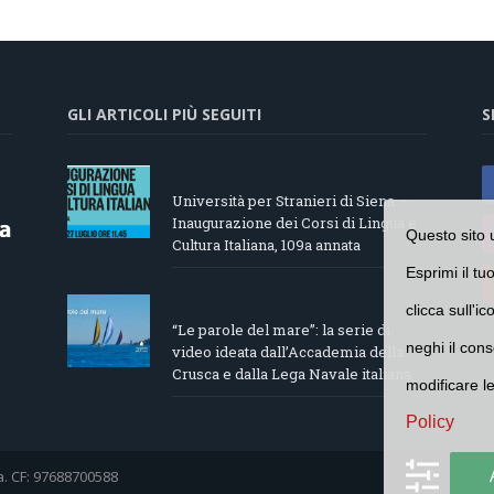
GLI ARTICOLI PIÙ SEGUITI
S
Università per Stranieri di Siena –
Inaugurazione dei Corsi di Lingua e
Questo sito 
Cultura Italiana, 109a annata
Esprimi il tu
clicca sull'i
“Le parole del mare”: la serie di
neghi il cons
video ideata dall’Accademia della
Crusca e dalla Lega Navale italiana
modificare l
Policy
a. CF: 97688700588