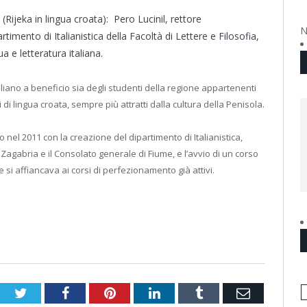
ijeka in lingua croata): Pero Lucinil, rettore
N
rtimento di Italianistica della Facoltà di Lettere e Filosofia,
ua e letteratura italiana.
italiano a beneficio sia degli studenti della regione appartenenti
di lingua croata, sempre più attratti dalla cultura della Penisola.
o nel 2011 con la creazione del dipartimento di Italianistica,
Zagabria e il Consolato generale di Fiume, e l’avvio di un corso
e si affiancava ai corsi di perfezionamento già attivi.
Twitter
Facebook
Pinterest
LinkedIn
Tumblr
Email