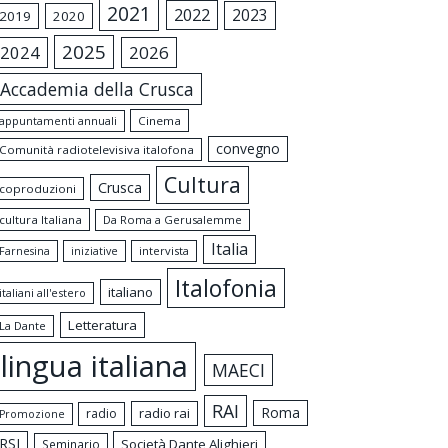
2021
2022
2023
2019
2020
2025
2024
2026
Accademia della Crusca
appuntamenti annuali
Cinema
convegno
Comunità radiotelevisiva italofona
Cultura
Crusca
coproduzioni
cultura Italiana
Da Roma a Gerusalemme
Italia
intervista
Farnesina
iniziative
Italofonia
italiano
italiani all'estero
Letteratura
La Dante
lingua italiana
MAECI
RAI
Roma
radio rai
radio
Promozione
RSI
Società Dante Alighieri
Seminario