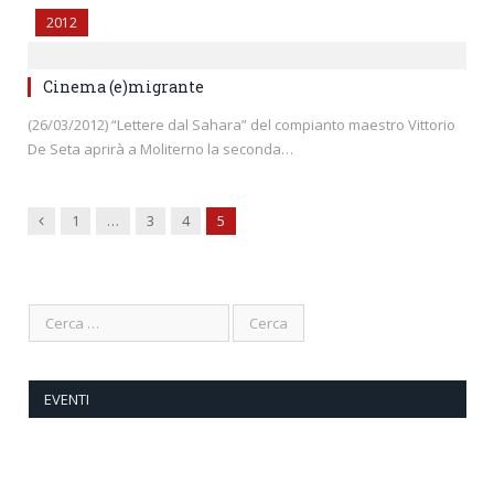
2012
Cinema (e)migrante
(26/03/2012) “Lettere dal Sahara” del compianto maestro Vittorio
De Seta aprirà a Moliterno la seconda…
Previous
1
…
3
4
5
EVENTI