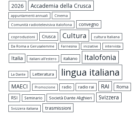
Accademia della Crusca
2026
appuntamenti annuali
Cinema
convegno
Comunità radiotelevisiva italofona
Cultura
Crusca
coproduzioni
cultura Italiana
Da Roma a Gerusalemme
intervista
Farnesina
iniziative
Italofonia
Italia
italiano
italiani all'estero
lingua italiana
Letteratura
La Dante
MAECI
RAI
Roma
radio rai
radio
Promozione
Svizzera
RSI
Società Dante Alighieri
Seminario
trasmissioni
Svizzera italiana