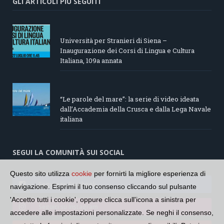
GLI ARTICOLI PIÙ SEGUITI
Università per Stranieri di Siena –
Inaugurazione dei Corsi di Lingua e Cultura
Italiana, 109a annata
“Le parole del mare”: la serie di video ideata
dall’Accademia della Crusca e dalla Lega Navale
italiana
SEGUI LA COMUNITÀ SUI SOCIAL
Questo sito utilizza
cookie
per fornirti la migliore esperienza di
Seguici su Facebook
navigazione. Esprimi il tuo consenso cliccando sul pulsante
'Accetto tutti i cookie', oppure clicca sull'icona a sinistra per
Seguici su Instagram
accedere alle impostazioni personalizzate. Se neghi il consenso,