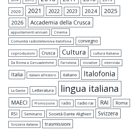
2021
2025
2024
2022
2023
2020
Accademia della Crusca
2026
appuntamenti annuali
Cinema
convegno
Comunità radiotelevisiva italofona
Cultura
Crusca
coproduzioni
cultura Italiana
Da Roma a Gerusalemme
intervista
Farnesina
iniziative
Italofonia
Italia
italiano
italiani all'estero
lingua italiana
Letteratura
La Dante
MAECI
RAI
Roma
radio rai
radio
Promozione
Svizzera
RSI
Società Dante Alighieri
Seminario
trasmissioni
Svizzera italiana